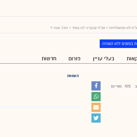
"ח לא-ממשלתיות
>
אג"ח קונצרני לא צמוד
> חג'ג' אגח יד
ת בנתונים ללא השהיה
אות
בעלי עניין
פורום
חדשות
השוואה
ב
NIS
סוף יום