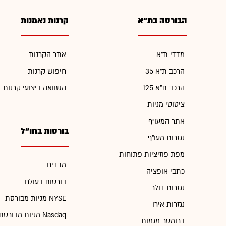
הבורסה בת"א
קרנות נאמנות
מדדי ת"א
אתר הקרנות
הרכב ת"א 35
חיפוש קרנות
הרכב ת"א 125
השוואה ביצועי קרנות
ציטוטי מניות
אתר המעו"ף
בורסות בחו"ל
נגזרות מעו"ף
מפת פוזיציות פתוחות
מדדים
כתבי אופציה
בורסות בעולם
נגזרות דולר
מניות מבורסת NYSE
נגזרות אירו
מניות מבורסת Nasdaq
ברומטר-מגמות