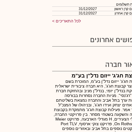
 תשלומים
 קרן ראשון
31/12/2027
 קרן אחרון
31/12/2027
לכל התאריכים
ושים אחרונים
ור חברה
ת חג'ג' ייזום נדל"ן בע"מ
 חג'ג' ייזום נדל"ן בע"מ, המוכרת בשם
ר קבוצת חג'ג', היא חברה ציבורית ישראלית
ת בנדל"ן יזמי, בנדל"ן מניב ובהחזקת חברת
רג'נסי". מניות החברה נסחרות בבורסה
ות ערך בתל אביב והחברה נמצאת בשליטתם
חים יצחק ועידו חג'ג', ובניהולו של המנכ"ל
אמר. פעילות קבוצת חג'ג' מתמקדת בקבוצת
 והשקעה בשטחי מסחר. בין פרויקטי החברה,
מגדלי הצעירים, H מגדלי הארבעה, פרויקט Meier
On Rothschild, פרויקט צוקי ארסוף, Port TLV
קטים נוספים בתל אביב ובאזורים נוספים