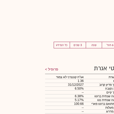
6 חוד'
שנה
3 שנים
כל המידע
י אגרת
פרופיל
גרת
אג"ח קונצרני לא צמוד
1.36
 פדיון קרוב
31/12/2027
 נקובה
6.50%
 קיים
--
 שנתית ברוטו
6.38%
 שנתית נטו
5.17%
תואם ברוטו פארי
100.66
 מעלות
--
 מדרוג
--