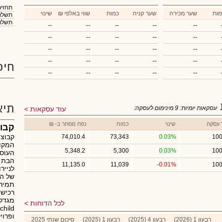
תחזית
מות
שער מכירה
שער קניה
כמות
₪ שווי באלפי
שינוי
תשלום
תשלום
--
--
--
--
--
--
--
--
--
--
--
--
--
--
--
--
--
--
--
--
חיפ
--
--
--
--
--
תיא
עסקאות יומיות:
9
מינימום לעסקה:
עוד עסקאות
 עסקה
שינוי
כמות
נפח מסחר ב- ₪
קבוצ
קבוצת
74,010.4
73,343
0.03%
100
המקוצ
5,348.2
5,300
0.03%
100
העוסק
הבת "
11,135.0
11,039
-0.01%
100
לנייר
של הא
תמיר 
רכישה
לכל הדוחות
ופרוי
רבעון 1 (2026)
רבעון 4 (2025)
רבעון 1 (2025)
סיכום שנתי 2025