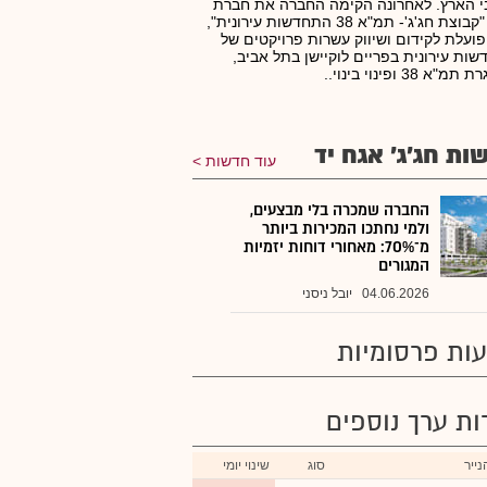
 הארץ. לאחרונה הקימה החברה את חברת
הבת "קבוצת חג'ג'- תמ"א 38 התחדשות עירונית",
ועלת לקידום ושיווק עשרות פרויקטים של
ות עירונית בפריים לוקיישן בתל אביב,
א 38 ופינוי בינוי..
ות חג'ג' אגח יד
עוד חדשות
החברה שמכרה בלי מבצעים,
ולמי נחתכו המכירות ביותר
מ־70%: מאחורי דוחות יזמיות
המגורים
04.06.2026
יובל ניסני
ות פרסומיות
רות ערך נוספים
ייר
סוג
שינוי יומי