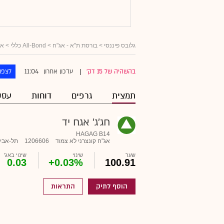
גלובס פיננסי
>
בורסת ת"א - אג"ח
>
All-Bond כללי
>
אג
11:04
בהשהיה של 15 דק'
עדכון אחרון
לצפו
|
תמצית
גרפים
דוחות
עסק
חג'ג' אגח יד
HAGAG B14
אג"ח קונצרני לא צמוד
1206606
תל-אבי
שער
שינוי
שינוי באג'
0.03
+0.03%
100.91
הוסף לתיק
התראות