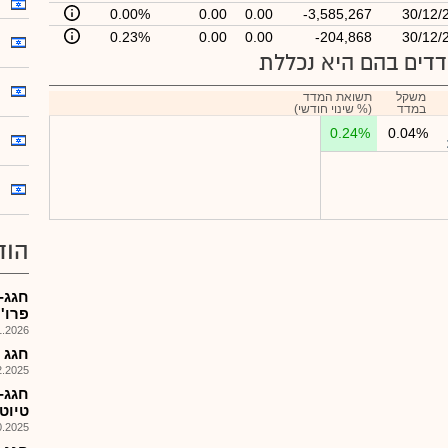
0.00%
0.00
0.00
-3,585,267
30/12/
0.23%
0.00
0.00
-204,868
30/12/
דים בהם היא נכללת
משקל
תשואת המדד
במדד
(% שינוי חודשי)
0.24%
0.04%
הוד
חגג-
פרו'
026, 12:19
חגג 
025, 11:45
חגג-
טיוט
025, 09:24