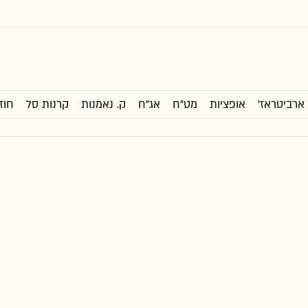
ארביטראז'
אופציות
מט"ח
אג"ח
ק. נאמנות
קרנות סל
חוז