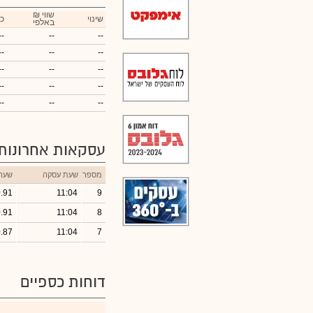
₪ שווי
שינוי
כ
באלפי
--
--
--
--
--
--
--
--
--
--
--
--
--
--
--
עסקאות אחרונות
מספר
שעת עסקה
שער
.91
11:04
9
.91
11:04
8
.87
11:04
7
דוחות כספיים