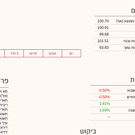
ם
 ממוצע
(אג')
100.70
100.91
99.68
101.51
93.83
יום
שבוע
חודש
3 חוד'
ת
פרט
שבוע
-0.50%
סוג א
מח"מ
חודש
-0.50%
תאריך
1.81%
ריבית
תאריך
שנה
3.69%
תשואה
--
תשואה
ערך מ
דירוג
ביקוש
דירוג