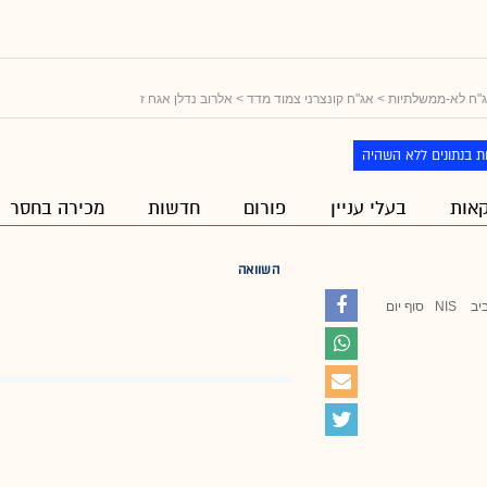
"ח לא-ממשלתיות
>
אג"ח קונצרני צמוד מדד
> אלרוב נדלן אגח ז
ת בנתונים ללא השהיה
אות
בעלי עניין
פורום
חדשות
מכירה בחסר
השוואה
יב
NIS
סוף יום