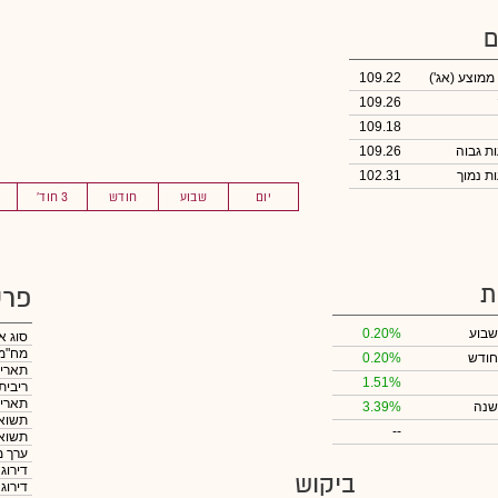
ם
 ממוצע
(אג')
109.22
109.26
109.18
109.26
102.31
יום
שבוע
חודש
3 חוד'
ת
פרט
שבוע
0.20%
סוג א
מח"מ
חודש
0.20%
תאריך
1.51%
ריבית
תאריך
שנה
3.39%
תשואה
--
תשואה
ערך מ
דירוג
ביקוש
דירוג