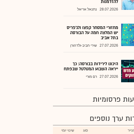
להזדמנות
28.07.2026
נתנאל אריאל
מחזורי המסחר קפצו ולג'פריס
יש המלצה חמה על הבורסה
בתל אביב
27.07.2026
שירי חביב-ולדהורן
היכונו לירידות בבורסה: כך
ייראה השבוע המטלטל שבפתח
27.07.2026
רם מורי
ות פרסומיות
רות ערך נוספים
ייר
סוג
שינוי יומי