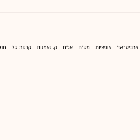
ארביטראז'
אופציות
מט"ח
אג"ח
ק. נאמנות
קרנות סל
חוז