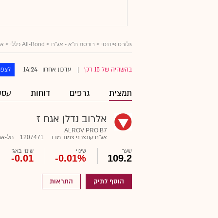
גלובס פיננסי
>
בורסת ת"א - אג"ח
>
All-Bond כללי
>
אג
14:24
בהשהיה של 15 דק'
עדכון אחרון
לצפו
|
תמצית
גרפים
דוחות
עסק
אלרוב נדלן אגח ז
ALROV PRO B7
אג"ח קונצרני צמוד מדד
1207471
תל-אב
שער
שינוי
שינוי באג'
-0.01
-0.01%
109.2
הוסף לתיק
התראות