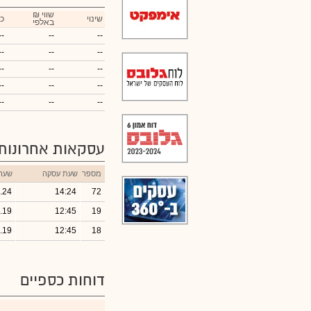
₪ שווי
שינוי
כ
באלפי
--
--
--
--
--
--
--
--
--
--
--
--
--
--
--
עסקאות אחרונות
מספר
שעת עסקה
שער
.24
14:24
72
.19
12:45
19
.19
12:45
18
דוחות כספיים