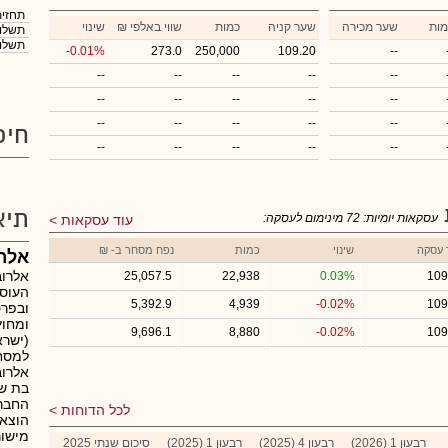
תחזית
מות
שער מכירה
שער קניה
כמות
₪ שווי באלפי
שינוי
תשלום
תשלום
-0.01%
273.0
250,000
109.20
--
--
--
--
--
--
--
--
--
--
--
--
--
--
--
--
חיפ
--
--
--
--
--
תיא
עסקאות יומיות:
72
מינימום לעסקה:
עוד עסקאות
 עסקה
שינוי
כמות
נפח מסחר ב- ₪
אלרו
אלרוב
25,057.5
22,938
0.03%
109
העוסק
5,392.9
4,939
-0.02%
109
ובפרט
9,696.1
8,880
-0.02%
109
(ישרא
למסחר
אלרוב
החבר
לכל הדוחות
הוצאו
מישור
רבעון 1 (2026)
רבעון 4 (2025)
רבעון 1 (2025)
סיכום שנתי 2025