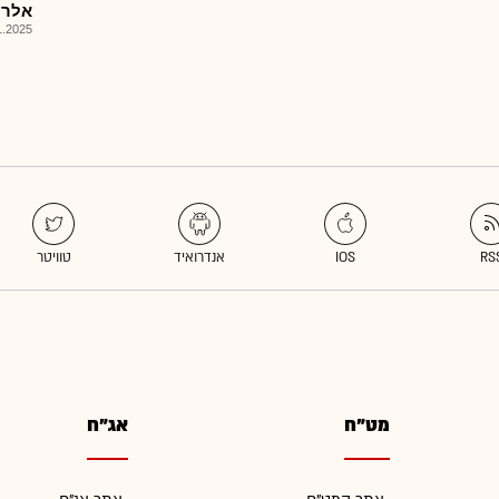
אלרוב נ
025, 08:36
מט"ח
אג"ח