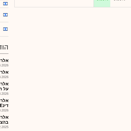
הוד
אלרנ
026, 09:08
אלרוב
026, 08:32
אלרנ
על ת
026, 08:59
דינE וףףיץS AG (%52.4)
026, 09:56
אלרנ
בהצע
025, 09:35