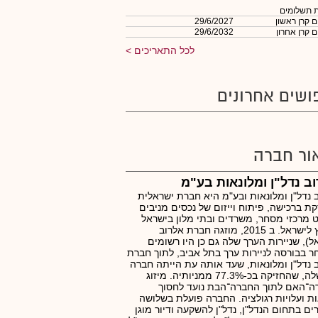
 תשלומים
 קרן ראשון
29/6/2027
 קרן אחרון
29/6/2032
לכל התאריכים
ושים אחרונים
ור חברה
ב נדל"ן ומלונאות בע"מ
 נדל"ן ומלונאות ובע"מ היא חברת ישראלית
ת ברכישה, פיתוח וייזום של נכסים מניבים
 מרכזי מסחר, משרדים ובתי מלון בישראל
ומחוץ לישראל. ב 2015, מוזגה חברת אלרוב
ל), שניירות הערך שלה גם כן היו רשומים
 בבורסה לניירות ערך בתל אביב, לתוך חברת
 נדל"ן ומלונאות, שעד אותה עת הייתה חברה
בת שלה, שהחזיקה בכ-77.3% ממניותיה. מיזוג
ה־האם לתוך החברה־הבת נועד לחסוך
ת ועלויות רגולציה. החברה פועלת בשלושה
ים בתחום הנדל"ן, נדל"ן להשקעה ודיור מוגן