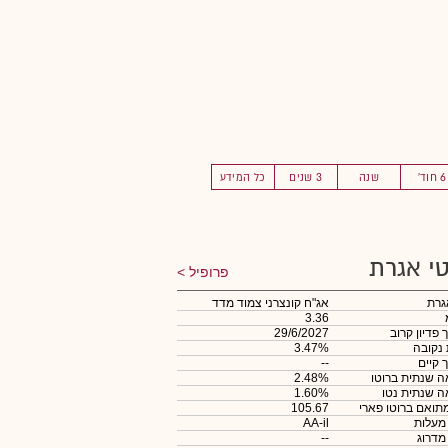
6 חוד'
שנה
3 שנים
כל המידע
י אגרת
פרופיל
גרת
אג"ח קונצרני צמוד מדד
3.36
 פדיון קרוב
29/6/2027
 נקובה
3.47%
 קיים
--
 שנתית ברוטו
2.48%
 שנתית נטו
1.60%
תואם ברוטו פארי
105.67
 מעלות
AA-il
 מדרוג
--