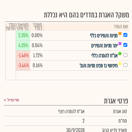
משקל האגרת במדדים בהם היא נכללת
משקל
תשואת המדד
שם המדד
במדד
(% שינוי חודשי)
2.35%
0.00%
מניות והמירים כללי
4.15%
0.04%
יתר מניות והמירים
-1.46%
1.72%
אג"ח להמרה כללי
-3.44%
0.16%
חיפושי גז ונפט מניות והמ'
פרטי אגרת
פרופיל
סוג אגרת
אג"ח להמרה רצף
מח"מ
2
תאריך פדיון קרוב
30/9/2028