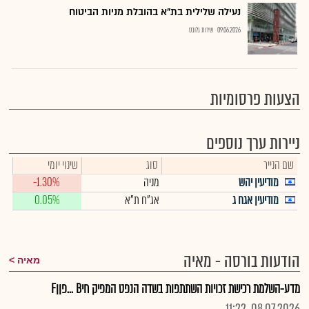
נעילה שלילית בת"א בהובלת מניות הביטוח
09.06.2026
שירות גלובס
הצעות פרסומיות
ניירות ערך נוספים
שם הנייר
סוג
שינוי יומי
מודיעין יהש
מניה
-1.30%
מודיעין אגח ג
אג"ח ת"א
0.05%
הודעות בורסה - מאיה
מאיה
מדע-השלמת רכישת זכויות השתתפות בשדה הנפט המפיק חיB ...פןןF