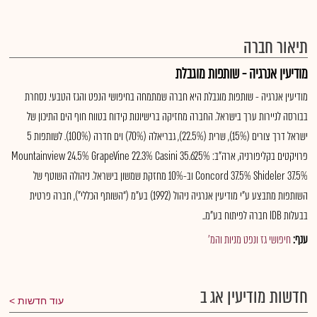
תיאור חברה
מודיעין אנרגיה - שותפות מוגבלת
מודיעין אנרגיה - שותפות מוגבלת היא חברה שמתמחה בחיפושי הנפט והגז הטבעי. נסחרת
בבורסה לניירות ערך בישראל. החברה מחזיקה ברישיונות קידוח בטווח חוף הים התיכון של
ישראל דרך צורים (15%), שרית (22.5%), גבריאלה (70%) וים חדרה (100%). לשותפות 5
פרויקטים בקליפורניה, ארה"ב: Mountainview 24.5% GrapeVine 22.3% Casini 35.625%
Concord 37.5% Shideler 37.5% וב-10% מחזקת שמשון בישראל. ניהולה השוטף של
השותפות מתבצע ע”י מודיעין אנרגיה ניהול (1992) בע”מ (“השותף הכללי”), חברה פרטית
בבעלות IDB חברה לפיתוח בע”מ..
ענף:
חיפושי גז ונפט מניות והמ'
חדשות מודיעין אג ב
עוד חדשות