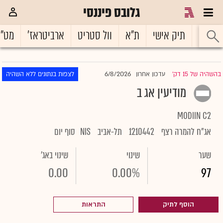
גלובס פיננסי
ראשי
תיק אישי
ת"א
וול סטריט
ארביטראז'
מט"
6/8/2026
בהשהיה של 15 דק'
עדכון אחרון
לצפות בנתונים ללא השהיה
|
מודיעין אג ב
MODIIN C2
אג"ח להמרה רצף
1210442
תל-אביב
NIS
סוף יום
שער
שינוי
שינוי באג'
0.00
0.00%
97
הוסף לתיק
התראות