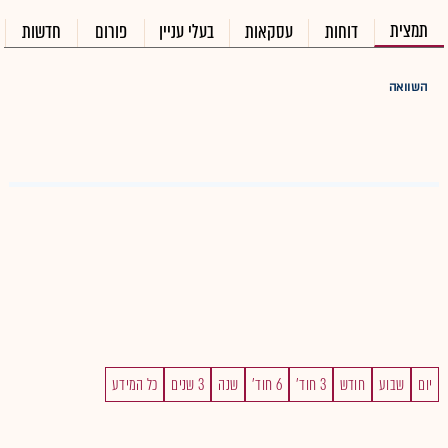
תמצית
דוחות
עסקאות
בעלי עניין
פורום
חדשות
השוואה
יום
שבוע
חודש
3 חוד'
6 חוד'
שנה
3 שנים
כל המידע