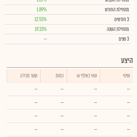
מתחילת החודש
1.89%
3 חודשים
12.53%
מתחילת השנה
19.33%
3 שנים
--
היצע
שינוי
₪ שווי באלפי
כמות
שער מכירה
--
--
--
--
--
--
--
--
--
--
--
--
--
--
--
--