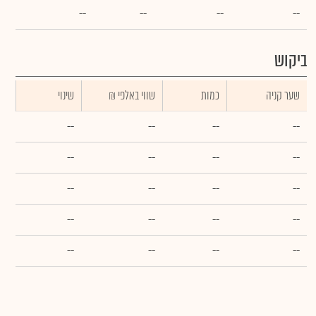
--
--
--
--
ביקוש
שער קניה
כמות
₪ שווי באלפי
שינוי
--
--
--
--
--
--
--
--
--
--
--
--
--
--
--
--
--
--
--
--