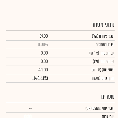
נתוני מסחר
שער אחרון
(אג')
97.00
שינוי באחוזים
0.00%
נפח מסחר
(א` ₪)
0.00
נפח מסחר
(ע"נ)
0.00
שווי שוק
(א` ₪)
471.00
הון רשום למסחר
114,816,153
שערים
שער יומי ממוצע
(אג')
--
יומי גבוה
0.00