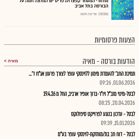
מחזורי המסחר קפצו ולג'פריס יש המלצה חמה על
הבורסה בתל אביב
27.07.2026
שירי חביב-ולדהורן
הצעות פרסומיות
הודעות בורסה - מאיה
מאיה
תמיכת החב' להעמדת מימון ללוינסקי עופר לצורך פרעון אג"ח ד'...
01.06.2026, 09:26
לבטל-מינוי מנכ"ל ויו"ר-ברוך אופיר ארביב, החל מ 19.4.26
20.04.2026, 08:25
לבטל - עדכון בנוגע לפרוייקט סיפולוקס
15.01.2026, 09:39
לבטל - דוח חב בת/מוחזקת-לוינסקי עופר בע"מ