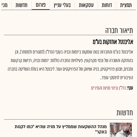
פורום
תמצית
דוחות
עסקאות
בעלי עניין
חדשות
מכיר
תיאור חברה
א.ליבנטל אחזקות בע"מ
א.ליבנטל בע"מ והחברות בנות עוסקות ביזמות ובניה בענף הנדל"ן (למגורים ולמסחר), וכן
בהחזקה והשכרה של נכסי מקרקעין. פעילויות החברה כוללות: יזמות ובניה, רכישת קרקעות
ומבנים, תכנון פרוייקטים, בניה ושיווק של הפרויקטים ועוד. ליבנטל היא בעלת השליטה בחברה
הציבורית לוינסקי עופר..
ענף:
נדל"ן ובינוי מניות והמירים
חדשות
מנהל ההשקעות שממליץ על מניה שהיא "כמו לקנות
בונקר"