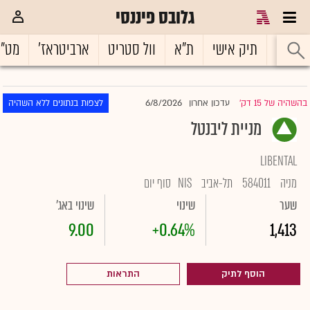
גלובס פיננסי
ראשי
תיק אישי
ת"א
וול סטריט
ארביטראז'
מט"
6/8/2026
בהשהיה של 15 דק'
עדכון אחרון
לצפות בנתונים ללא השהיה
|
מניית ליבנטל
LIBENTAL
מניה
584011
תל-אביב
NIS
סוף יום
שער
שינוי
שינוי באג'
9.00
+0.64%
1,413
הוסף לתיק
התראות