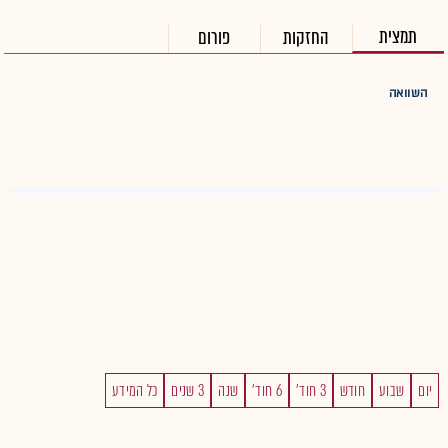
תמצית
החזקות
פורום
השוואה
יום
שבוע
חודש
3 חוד'
6 חוד'
שנה
3 שנים
כל המידע