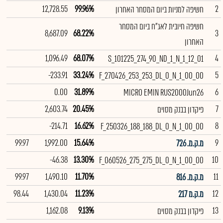
12,728.55
99.96%
2
חשיפה למניות ביום המסחר האחרון
חשיפה חיובית לאג"ח ביום המסחר
8,687.09
68.22%
3
האחרון
1,096.49
68.07%
4
S_101225_274_90_ND_1_N_1_12_01
-233.91
33.24%
5
F_270426_253_253_DL_0_N_1_00_00
0.00
31.89%
6
MICRO EMIN RUS2000Jun26
2,603.74
20.45%
7
פיקדון בבנק מסוים
-214.71
16.62%
8
F_250326_188_188_DL_0_N_1_00_00
99.97
1,992.00
15.64%
9
מ.ק.מ. 726
-46.38
13.30%
10
F_060526_275_275_DL_0_N_1_00_00
99.97
1,490.10
11.70%
11
מ.ק.מ. 816
98.44
1,430.04
11.23%
12
מ.ק.מ 217
1,162.08
9.13%
13
פיקדון בבנק מסוים