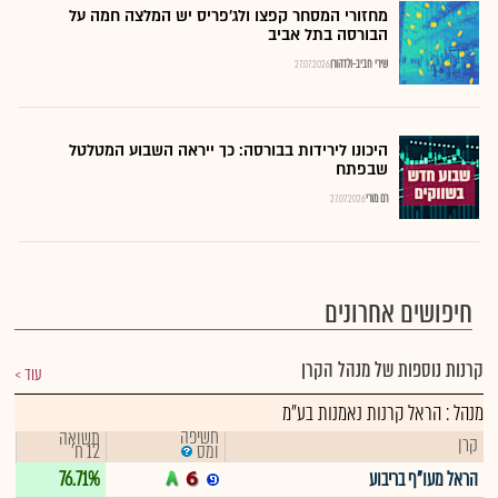
מחזורי המסחר קפצו ולג'פריס יש המלצה חמה על
הבורסה בתל אביב
שירי חביב-ולדהורן
27.07.2026
היכונו לירידות בבורסה: כך ייראה השבוע המטלטל
שבפתח
רם מורי
27.07.2026
חיפושים אחרונים
קרנות נוספות של מנהל הקרן
עוד
מנהל : הראל קרנות נאמנות בע"מ
חשיפה
תשואה
קרן
12 ח'
ומס
הראל מעו"ף בריבוע
76.71%