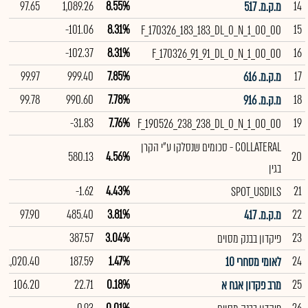
97.65
1,089.26
8.55%
14
מ.ק.מ. 517
-101.06
8.31%
15
F_170326_183_183_DL_0_N_1_00_00
-102.37
8.31%
16
F_170326_91_91_DL_0_N_1_00_00
99.97
999.40
7.85%
17
מ.ק.מ. 616
99.78
990.60
7.78%
18
מ.ק.מ. 916
-31.83
7.76%
19
F_190526_238_238_DL_0_N_1_00_00
COLLATERAL - סכומים שנסלקו ע"י הקרן
580.13
4.56%
20
בגין
-1.62
4.43%
21
SPOT_USDILS
97.90
485.40
3.81%
22
מ.ק.מ. 417
387.57
3.04%
23
פיקדון בבנק מסוים
1,020.40
187.59
1.47%
24
לאומי מסחרי 10
106.20
22.71
0.18%
25
מרב פקדון אגח א