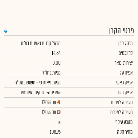
פרטי הקרן
מנהל קרן
הראל קרנות נאמנות בע"מ
סך נכסים
14.84
יצירות ינואר
0.00
אפיק על
מניות בחו"ל
אפיק ראשי
מניות גיאוגרפי - חשופת מט"ח
אפיק משני
אמריקה- שווקים מפותחים
חשיפה למניות
עד 120%
חשיפה למט"ח
עד 120%
מטבע עיקרי
₪
מחיר קניה
108.96