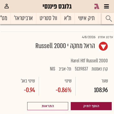
גלובס פיננסי
ראשי
תיק אישי
ת"א
וול סטריט
ארביטראז'
מט"
4/8/2026
עדכון אחרון
הראל מחקה י Russell 2000
Harel Htf Russell 2000
קרן נאמנות
5139837
תל-אביב
NIS
שער
שינוי
שינוי באג'
-0.94
-0.86%
108.96
הוסף לתיק
התראות