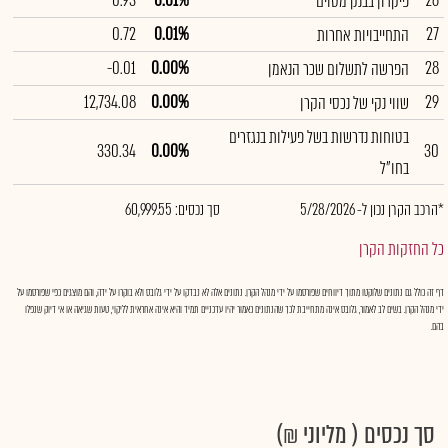
0.93
0.01%
26
פיקדון בבנק מסוים
0.72
0.01%
27
התחייבויות אחרות
-0.01
0.00%
28
הפרשה לתשלום שכר הנאמן
12,734.08
0.00%
29
שווי נקי של נכסי הקרן
בטוחות נדרשות בשל פעילות בנגזרים
330.34
0.00%
30
בחו"ל
*הרכב הקרן נכון ל- 5/28/2026
סך נכסים: 60,999.55
כל החזקות הקרן
דף זה כולל גם נתונים שלוקטו מתוך דיווחים שפורסמו על ידי מנהל הקרן. נתונים אלה לא נבדקו על ידי גלובס ולא בוקרו על ידה, והם מוצגים כפי שפורסמו על
ידי מנהל הקרן. בשים לב לאמור, גלובס אינה מתחייבת לכך שהנתונים כאמור יהיו עדכניים תמיד והיא אינה אחראית לליקוי, טעות שגיאה או אי דיוק שנפלו
בהם.
סך נכסים ( מליוני ₪)