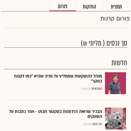
פורום
תמצית
החזקות
פורום קרנות
סך נכסים ( מליוני ₪)
חדשות
מנהל ההשקעות שממליץ על מניה שהיא "כמו לקנות
בונקר"
נתנאל אריאל
04.08.2026
הבכיר שרואה הזדמנות בסקטור חבוט - ועוד כתבות על
השווקים
כתבי גלובס
01.08.2026