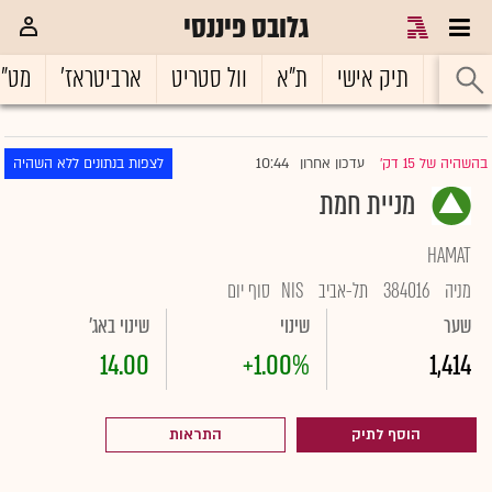
גלובס פיננסי
ראשי
תיק אישי
ת"א
וול סטריט
ארביטראז'
מט"
10:44
בהשהיה של 15 דק'
עדכון אחרון
לצפות בנתונים ללא השהיה
|
מניית חמת
HAMAT
מניה
384016
תל-אביב
NIS
סוף יום
שער
שינוי
שינוי באג'
14.00
+1.00%
1,414
הוסף לתיק
התראות