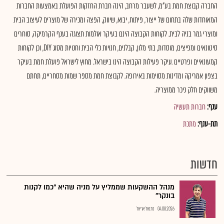
החברה קבוצת חמת בע"מ, לשעבר מרחב, הינה חברת החזקות הפועלת באמצעות החברות
המאוחדות שלה בתחום של ייצור, פיתוח, יבוא, שיווק, הפצה ומכירה של מוצרים לעיצוב הבית
ומוצרי גמר בניה לבית. לקוחות הקבוצה הינם בעיקר אולמות תצוגה בענף הקרמיקה, סוחרים
סיטונאים ומפיצים, מוסדות, בתי מלון, קבלנים, חנויות כלי הבית וחנויות מסוג DIY, וכן לקוחות
קמעונאיים ופרטיים .עיקר פעילות הקבוצה הינו בישראל. מחוץ לישראל פועלת חמת בעיקר
בצפון אמריקה ומדינות מסוימות באירופה. לקבוצת חמת מספר שמות מסחריים, תחתם
משווקים חלק ניכר ממוצריה.
ענף:
חברות תעשיה
תת-ענף:
מתכת
חדשות
מנהל ההשקעות שממליץ על מניה שהיא "כמו לקנות
בונקר"
04.08.2026
נתנאל אריאל