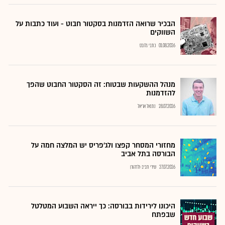
הבכיר שרואה הזדמנות בסקטור חבוט - ועוד כתבות על
השווקים
01.08.2026
כתבי גלובס
מנהל ההשקעות שבטוח: זה הסקטור החבוט שהפך
להזדמנות
28.07.2026
נתנאל אריאל
מחזורי המסחר קפצו ולג'פריס יש המלצה חמה על
הבורסה בתל אביב
27.07.2026
שירי חביב-ולדהורן
היכונו לירידות בבורסה: כך ייראה השבוע המטלטל
שבפתח