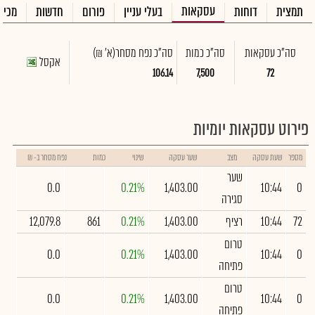
עסקאות
תמצית
דוחות
בעלי עניין
פורום
חדשות
מכיר
סה"כ עסקאות
סה"כ כמות
סה"כ נפח מסחר
(א' ₪)
אקסל
106.14
7,500
72
פירוט עסקאות יומיות
מספר
שעת עסקה
מצב
שער עסקה
שינוי
כמות
נפח מסחר ב- ₪
שער
0.0
0.21%
1,403.00
10:44
0
סגירה
72
10:44
רציף
1,403.00
0.21%
861
12,079.8
טרום
0.0
0.21%
1,403.00
10:44
0
פתיחה
טרום
0.0
0.21%
1,403.00
10:44
0
פתיחה