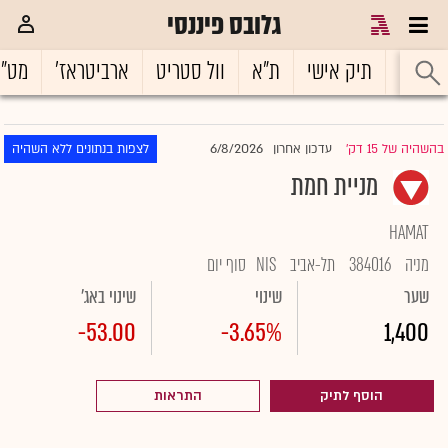
גלובס פיננסי
ראשי
תיק אישי
ת"א
וול סטריט
ארביטראז'
מט"
6/8/2026
בהשהיה של 15 דק'
עדכון אחרון
לצפות בנתונים ללא השהיה
|
מניית חמת
HAMAT
מניה
384016
תל-אביב
NIS
סוף יום
שער
שינוי
שינוי באג'
-53.00
-3.65%
1,400
הוסף לתיק
התראות