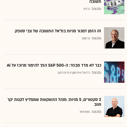
תשובה
25.06.2026
בר לביא
זה הזמן למכור מניות בת"א? התשובה של צבי סטפק
25.06.2026
צבי סטפק
כבר לא מדד מבוזר: ה-S&P 500 הפך להימור מרוכז על AI
23.06.2026
רו"ח ועו"ד איתי רושקביץ ודרינה רזניקוב
2 סקטורים, 5 מניות: מנהל ההשקעות שממליץ לקנות יקר
וטוב
23.06.2026
נתנאל אריאל