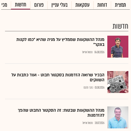
חדשות
תמצית
דוחות
עסקאות
בעלי עניין
פורום
מכיר
חדשות
מנהל ההשקעות שממליץ על מניה שהיא "כמו לקנות
בונקר"
04.08.2026
נתנאל אריאל
הבכיר שרואה הזדמנות בסקטור חבוט - ועוד כתבות על
השווקים
01.08.2026
כתבי גלובס
מנהל ההשקעות שבטוח: זה הסקטור החבוט שהפך
להזדמנות
28.07.2026
נתנאל אריאל