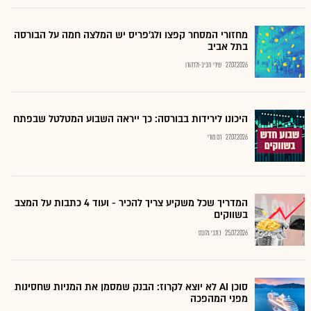
מחזורי המסחר קפצו ולג'פריס יש המלצה חמה על הבורסה
בתל אביב
27.07.2026
שירי חביב-ולדהורן
היכונו לירידות בבורסה: כך ייראה השבוע המטלטל שבפתח
27.07.2026
רם מורי
המדריך שכל משקיע צריך להכיר - ועוד 4 כתבות על המצב
בשווקים
25.07.2026
כתבי גלובס
סוכן AI לא יוצא לקרוז: הבנק שמסמן את המניות שחסינות
מפני המהפכה