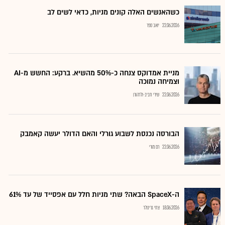
כשהאנשים האלה קונים מניות, כדאי לשים לב
22.06.2026
יואב ספר
מניית אמדוקס צנחה כ-50% מהשיא. ברקע: החשש מ-AI
וצמיחה נמוכה
22.06.2026
שירי חביב-ולדהורן
הבורסה נכנסת לשבוע גורלי והאם הדולר יעשה קאמבק
22.06.2026
רם מורי
ה-SpaceX הבאה? שתי מניות חלל עם אפסייד של עד 61%
18.06.2026
צחי גרינולד