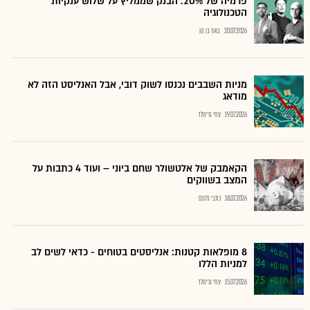
פרמיה של 20%: הבנק שממליץ על שלוש ענקיות
הטכנולוגיה
20.07.2026
בועז בן נון
מניות השבבים נכנסו לשוק דובי, אבל האנליסט הזה לא
מודאג
19.07.2026
צחי גרינולד
הקאמבק של אלטשולר שחם ביוני – ועוד 4 כתבות על
המצב בשווקים
18.07.2026
כתבי גלובס
8 מופלאות קטנות: אנליסטים בטוחים - כדאי לשים לב
למניות הללו
15.07.2026
צחי גרינולד