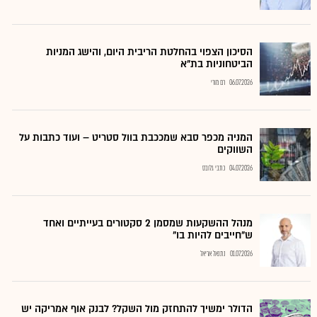
הסיכון הצפוי בהחלטת הריבית היום, והישג המניות
הביטחוניות בת"א
06.07.2026
רם מורי
המניה מכפר סבא שמככבת בוול סטריט – ועוד כתבות על
השווקים
04.07.2026
כתבי גלובס
מנהל ההשקעות שמסמן 2 סקטורים בעייתיים ואחד
ש"חייבים להיות בו"
01.07.2026
נתנאל אריאל
הדולר ימשיך להתחזק מול השקל? לבנק אוף אמריקה יש