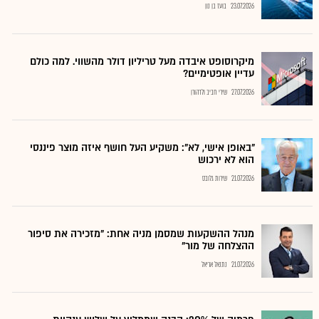
23.07.2026
בועז בן נון
מיקרוסופט איבדה מעל טריליון דולר מהשווי. למה כולם
עדיין אופטימיים?
27.07.2026
שירי חביב ולדהורן
"באופן אישי, לא": משקיע העל חושף איזה מוצר פיננסי
הוא לא ירכוש
21.07.2026
שירות גלובס
מנהל ההשקעות שמסמן מניה אחת: "מזכירה את סיפור
ההצלחה של מור"
21.07.2026
נתנאל אריאל