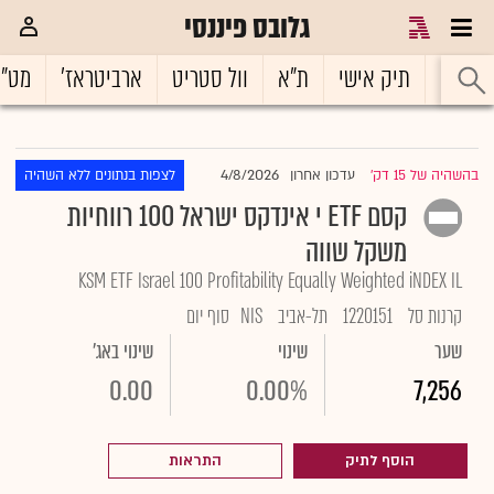
גלובס פיננסי
ראשי
תיק אישי
ת"א
וול סטריט
ארביטראז'
מט"
4/8/2026
בהשהיה של 15 דק'
עדכון אחרון
לצפות בנתונים ללא השהיה
|
קסם ETF י אינדקס ישראל 100 רווחיות
משקל שווה
KSM ETF Israel 100 Profitability Equally Weighted iNDEX IL
קרנות סל
1220151
תל-אביב
NIS
סוף יום
שער
שינוי
שינוי באג'
0.00
0.00%
7,256
הוסף לתיק
התראות