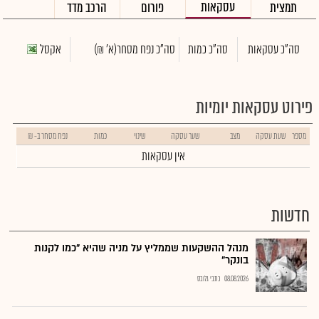
עסקאות
תמצית
פורום
הרכב מדד
סה"כ עסקאות
סה"כ כמות
סה"כ נפח מסחר
(א' ₪)
אקסל
פירוט עסקאות יומיות
מספר
שעת עסקה
מצב
שער עסקה
שינוי
כמות
נפח מסחר ב- ₪
אין עסקאות
חדשות
מנהל ההשקעות שממליץ על מניה שהיא "כמו לקנות
בונקר"
08.08.2026
כתבי גלובס