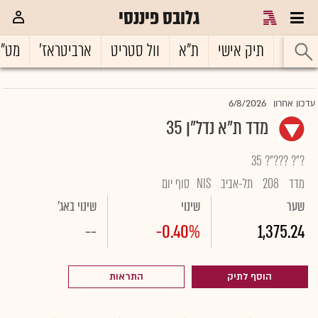
גלובס פיננסי
ראשי
תיק אישי
ת"א
וול סטריט
ארביטראז'
מט"
6/8/2026
עדכון אחרון
מדד ת"א נדל"ן 35
?"? ???"? 35
מדד
208
תל-אביב
NIS
סוף יום
שער
שינוי
שינוי באג'
--
-0.40%
1,375.24
הוסף לתיק
התראות