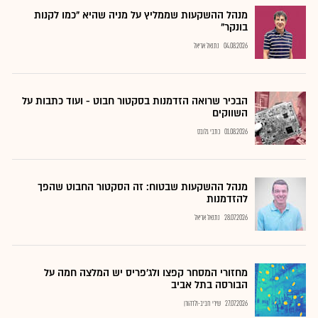
מנהל ההשקעות שממליץ על מניה שהיא "כמו לקנות
בונקר"
04.08.2026
נתנאל אריאל
הבכיר שרואה הזדמנות בסקטור חבוט - ועוד כתבות על
השווקים
01.08.2026
כתבי גלובס
מנהל ההשקעות שבטוח: זה הסקטור החבוט שהפך
להזדמנות
28.07.2026
נתנאל אריאל
מחזורי המסחר קפצו ולג'פריס יש המלצה חמה על
הבורסה בתל אביב
27.07.2026
שירי חביב-ולדהורן