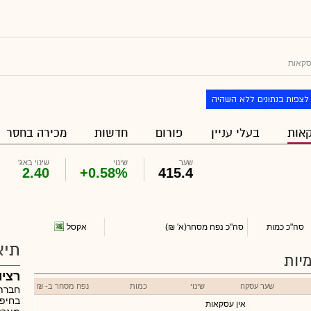
סקאות
לצפות בנתונים ללא השהיה
אות
בעלי עניין
פורום
חדשות
מכירה בחסר
שער
שינוי
שינוי באג'
2.40
+0.58%
415.4
אקסל
סה"כ כמות
סה"כ נפח מסחר
(א' ₪)
תיא
יות
רציו
שער עסקה
שינוי
כמות
נפח מסחר ב- ₪
בחיפו
אין עסקאות