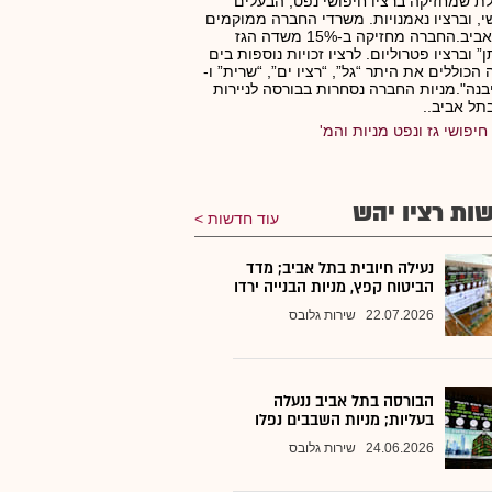
ת שמחזיקה ברציו חיפושי נפט, הבעלים
, וברציו נאמנויות. משרדי החברה ממוקמים
בתל אביב.החברה מחזיקה ב-15% משדה הגז
תן” וברציו פטרוליום. לרציו זכויות נוספות בים
 הכוללים את היתר “גל”, “רציו ים”, “שרית” ו-
בנה".מניות החברה נסחרות בבורסה לניירות
תל אביב..
חיפושי גז ונפט מניות והמ'
ות רציו יהש
עוד חדשות
נעילה חיובית בתל אביב; מדד
הביטוח קפץ, מניות הבנייה ירדו
22.07.2026
שירות גלובס
הבורסה בתל אביב ננעלה
בעליות; מניות השבבים נפלו
24.06.2026
שירות גלובס