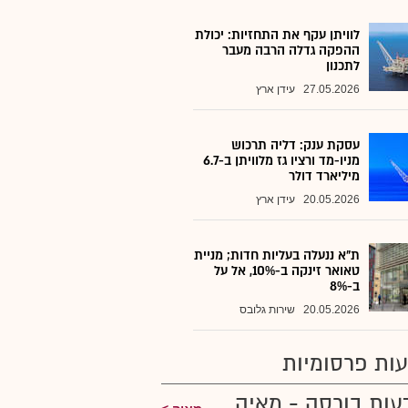
לוויתן עקף את התחזיות: יכולת
ההפקה גדלה הרבה מעבר
לתכנון
27.05.2026
עידן ארץ
עסקת ענק: דליה תרכוש
מניו-מד ורציו גז מלוויתן ב-6.7
מיליארד דולר
20.05.2026
עידן ארץ
ת"א ננעלה בעליות חדות; מניית
טאואר זינקה ב-10%, אל על
ב-8%
20.05.2026
שירות גלובס
ות פרסומיות
עות בורסה - מאיה