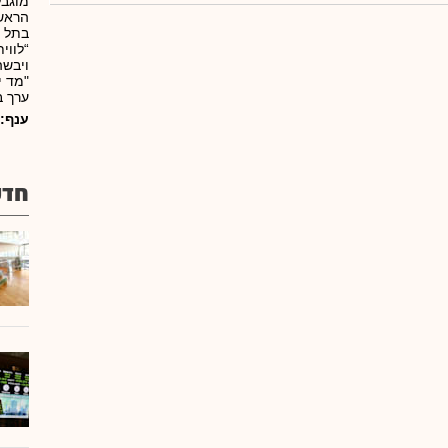
מוגבל
הראשי
“לווי
ויבשה
"מד י
ערך ב
ענף:
חדש