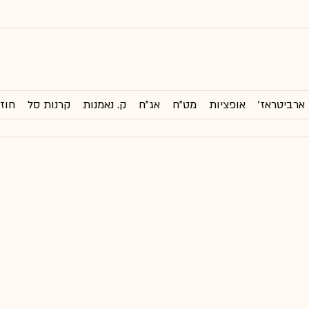
ארביטראז'
אופציות
מט"ח
אג"ח
ק. נאמנות
קרנות סל
חוזי