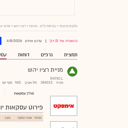
גלובס פיננסי
>
בורסת ת"א - מניות
>
רציו יהש
> פרטי ע
6/8/2026
בהשהיה של 15 דק'
עדכון אחרון
|
תמצית
גרפים
דוחות
עסק
מניית רציו יהש
RATIO L
מניה
394015
תל-אביב
NIS
סוף יום
סה"כ עסקאות
פירוט עסקאות יומ
מספר
שעת עסקה
מצב