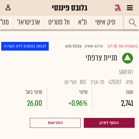
גלובס פיננסי
ראשי
תיק אישי
ת"א
וול סטריט
ארביטראז'
מט"
6/8/2026
בהשהיה של 15 דק'
עדכון אחרון
לצפות בנתונים ללא השהיה
|
מניית צרפתי
SARFATI
מניה
425017
תל-אביב
NIS
סוף יום
שער
שינוי
שינוי באג'
26.00
+0.96%
2,741
הוסף לתיק
התראות