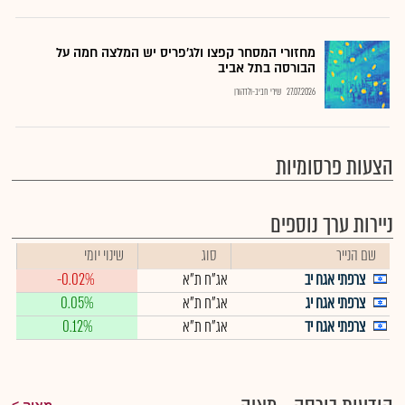
מחזורי המסחר קפצו ולג'פריס יש המלצה חמה על
הבורסה בתל אביב
27.07.2026
שירי חביב-ולדהורן
הצעות פרסומיות
ניירות ערך נוספים
שם הנייר
סוג
שינוי יומי
צרפתי אגח יב
אג"ח ת"א
-0.02%
צרפתי אגח יג
אג"ח ת"א
0.05%
צרפתי אגח יד
אג"ח ת"א
0.12%