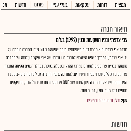
פורום
תמצית
דוחות
עסקאות
בעלי עניין
חדשות
מכיר
תיאור חברה
צבי צרפתי ובניו השקעות ובנין (1992) בע"מ
חברת צבי צרפתי היא חברת בנייה משפחתית ותיקה שפועלת כ-50 שנה. החברה הוקמה על
ידי צבי צרפתי, ובמהלך השנים הצטרפו לחברה בניו ובנותיו של צבי. עיקר פעילותה של החברה
מתמקד בבניית פרויקטים למגורים במרכז הארץ ובשפלה. בנוסף, במהלך השנים הקימה החברה
פרויקטים הכוללים שטחי מסחר ומשרדים. לאחרונה נכנסה החברה גם לתחום הפינוי-בינוי. ביו
הפרויקטים שביצעה החברה ניתן למנות את: ONE פרויקט ברמת אביב תל אביב, ופרויקטים
נוספים בנס ציונה, חולון, בת ים ועוד..
ענף:
נדל"ן ובינוי מניות והמירים
חדשות