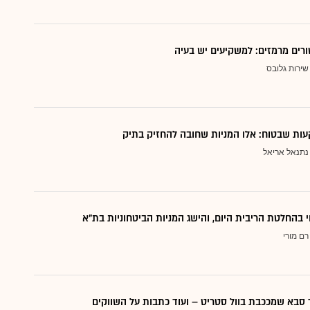
ורים מרמזים: למשקיעים יש בעיה
שירות גלובס
ות שבטוח: אלו המניות שחובה להחזיק בתיק
נתנאל אריאל
י בהחלטת הריבית היום, והישג המניות הביטחוניות בת"א
רם מורי
סבא שמככבת בוול סטריט – ועוד כתבות על השווקים