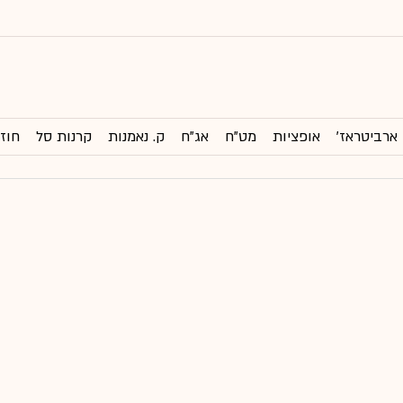
ארביטראז'
אופציות
מט"ח
אג"ח
ק. נאמנות
קרנות סל
חוזי