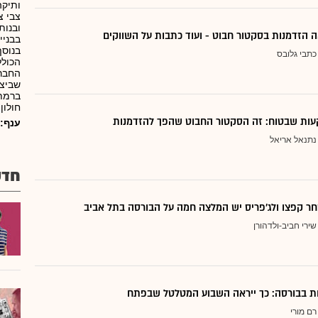
צבי צ
ובנות
 הזדמנות בסקטור חבוט - ועוד כתבות על השווקים
בבניי
בנוסף
כתבי גלובס
הכולל
החברה
ברמת 
חולון,
ות שבטוח: זה הסקטור החבוט שהפך להזדמנות
ענף:
נתנאל אריאל
חדש
ר קפצו ולג'פריס יש המלצה חמה על הבורסה בתל אביב
שירי חביב-ולדהורן
דות בבורסה: כך ייראה השבוע המטלטל שבפתח
רם מורי