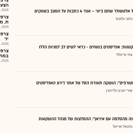
הצעת מ
026, 08:00
 שחם ביוני – ועוד 4 כתבות על המצב בשווקים
צרפת
כתבי גלובס
ת. מדף
026, 15:13
צרפת
יד
026, 08:01
צחי גרינולד
במתח
026, 09:35
טורפים": הושקה תעודת הסל של אתר דירוג האנליסטים
שירי חביב-ולדהורן
נה מהסלמה עם איראן": ההמלצות של מנהל ההשקעות
נתנאל אריאל