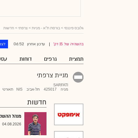
גלובס פיננסי
>
בורסת ת"א - מניות
>
צרפתי
> חדשות
06:52
בהשהיה של 15 דק'
עדכון אחרון
לצפ
|
תמצית
גרפים
דוחות
עסק
מניית צרפתי
SARFATI
מניה
425017
תל-אביב
NIS
תאורטי
חדשות
מנהל ההשקעו
04.08.2026