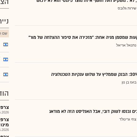
הצע
, לא": משקיע העל חושף איזה מוצר פיננסי הוא לא ירכוש
שירות גלובס
ניי
שם הנ
ות שמסמן מניה אחת: "מזכירה את סיפור ההצלחה של מור"
נתנאל אריאל
בועז בן נון
הוד
צרפתי -
ם נכנסו לשוק דובי, אבל האנליסט הזה לא מודאג
026, 08:25
צחי גרינולד
מינו
026, 15:00
צרפת