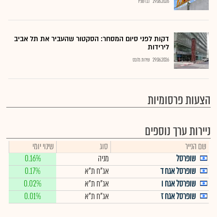
29.06.2026
נבו שפיר
דקות לפני סיום המסחר: הסקטור שהעביר את תל אביב
לירידות
29.06.2026
שירות גלובס
הצעות פרסומיות
ניירות ערך נוספים
שם הנייר
סוג
שינוי יומי
שופרסל
מניה
0.16%
שופרסל אגח ד
אג"ח ת"א
0.17%
שופרסל אגח ו
אג"ח ת"א
0.02%
שופרסל אגח ז
אג"ח ת"א
0.01%