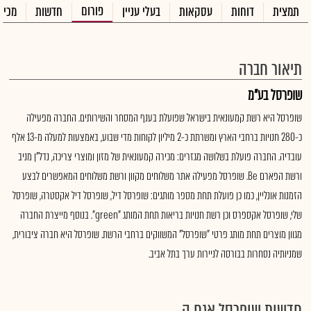
פורום
תמצית
דוחות
עסקאות
בעלי עניין
חדשות
מכיר
תיאור חברה
שופרסל בע"מ
שופרסל היא רשת קמעונאית בישראל שפועלת בענף המסחר והשירותים. החברה מפעילה
כ-280 חנויות ברחבי הארץ ומשרתת כ-2 מיליון לקוחות מדי שבוע, באמצעות למעלה מ-13 אלף
עובדיה. החברה פועלת בשלושה מגזרים: מכירה קמעונאית של מזון ומוצרי צריכה, נדל"ן מניב
ורשת הפארם Be. שופרסל מפעילה אתר משלוחים מקוון ורשת משלוחים המאפשרים לבצע
הזמנות אונליין, כמו כן פועלת תחת מספר מותגים: שופרסל דיל, שופרסל דיל אקסטרה, שופרסל
שלי, שופרסל אקספרס וכן רשת חנויות בריאות תחת המותג "green". בנוסף מייצרת החברה
מגוון מוצרים תחת מותג פרטי "שופרסל" המשווקים ברחבי הרשת. שופרסל היא חברה ציבורית,
שמניותיה נסחרות בבורסה לניירות ערך בתל אביב.
חדשות שופרסל אגח ה