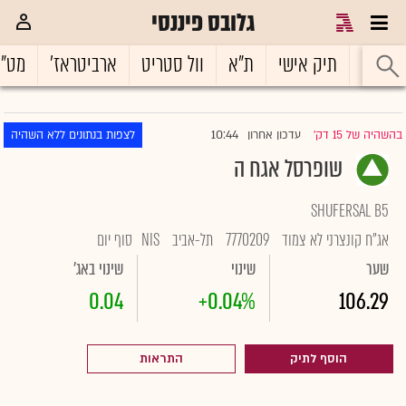
גלובס פיננסי
ראשי
תיק אישי
ת"א
וול סטריט
ארביטראז'
מט"
10:44
בהשהיה של 15 דק'
עדכון אחרון
לצפות בנתונים ללא השהיה
|
שופרסל אגח ה
SHUFERSAL B5
אג"ח קונצרני לא צמוד
7770209
תל-אביב
NIS
סוף יום
שער
שינוי
שינוי באג'
0.04
+0.04%
106.29
הוסף לתיק
התראות