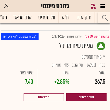
גלובס פיננסי
ראשי
תיק אישי
ת"א
וול סטריט
ארביטראז'
מט"
6/8/2026
בהשהיה של 15 דק'
עדכון אחרון
לצפות בנתונים ללא השהיה
|
מניית שיח מדיקל
BEYOND TIME-M
מניה
249011
תל-אביב
NIS
סוף יום
שער
שינוי
שינוי באג'
7.40
+2.85%
267.5
הוסף לתיק
התראות