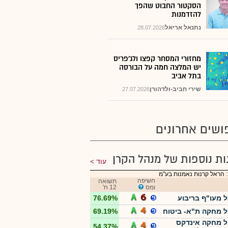
הסקטור החבוט שהפך
להזדמנות
נתנאל אריאל
28.07.2026
מחזורי המסחר קפצו ולג'פריס
יש המלצה חמה על הבורסה
בתל אביב
שירי חביב-ולדהורן
27.07.2026
ושים אחרונים
ות נוספות של מנהל הקרן
עוד
 הראל קרנות נאמנות בע"מ
חשיפה
תשואה
ומס
12 ח'
 מעו"ף בריבוע
76.69%
 מחקה ת"א- ביטוח
69.19%
 מחקה אינדקס
54.37%