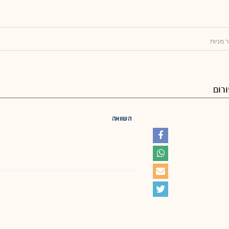
 מניות
רום
השוואה