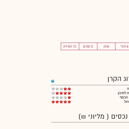
6 חוד'
שנה
3 שנים
כל המידע
וג הקרן
לסיכון
 הכסף
הול
נכסים ( מליוני ₪)