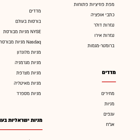
מפת פוזיציות פתוחות
מדדים
כתבי אופציה
בורסות בעולם
נגזרות דולר
מניות מבורסת NYSE
נגזרות אירו
מניות מבורסת Nasdaq
ברומטר-מגמות
מניות מלונדון
מניות מגרמניה
מדדים
מניות מצרפת
מניות מאיטליה
מחירים
מניות מספרד
מניות
ענפים
מניות ישראליות בעו
אג"ח