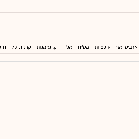
ארביטראז'
אופציות
מט"ח
אג"ח
ק. נאמנות
קרנות סל
חוז