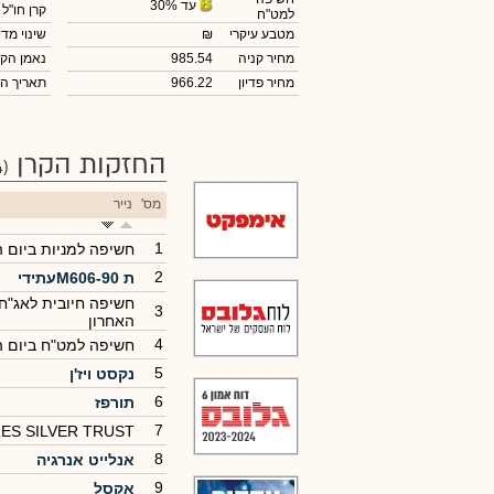
עד 30%
קרן חו"ל
למט"ח
מטבע עיקרי
₪
שינוי מדי
מחיר קניה
985.54
נאמן הקר
מחיר פדיון
966.22
תאריך ה
החזקות הקרן
(84)
מס'
נייר
1
חשיפה למניות ביום 
2
ת M606-90עתידי
חשיפה חיובית לאג"ח
3
האחרון
4
חשיפה למט"ח ביום 
5
נקסט ויז'ן
6
תורפז
7
ES SILVER TRUST
8
אנלייט אנרגיה
9
אקסל