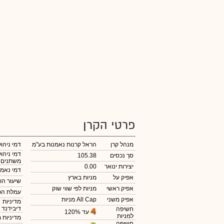
פרטי הקרן
מנהל קרן
הראל קרנות נאמנות בע"מ
דמי ניהול
דמי ניהול
סך נכסים
105.38
משתנים
יצירות ינואר
0.00
דמי נאמנ
אפיק על
מניות בארץ
שיעור הו
אפיק ראשי
מניות לפי שווי שוק
עמלת הפ
אפיק משני
מניות All Cap
מדיניות
דיבידנד
חשיפה
עד 120%
למניות
מדיניות 
חשיפה