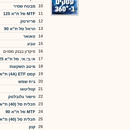
10
מבטח שמיר
11
MTF סל ת"א 125
12
פריורטק
13
הראל סל ת"א 90
14
טאואר
15
טבע
16
פיקדון בבנק מסוים
17
אי.בי.אי. סל ת"א 125
18
מיטב השקעות
19
קסם 4A) ETF) ת"א 90
20
בית שמש
21
קווליטאו
22
ווישור גלובלטק
23
תכלית סל (40) ת"א 90
24
MTF סל‏ ת"א 90
25
תכלית סל (40) ת"א 125
26
קנון