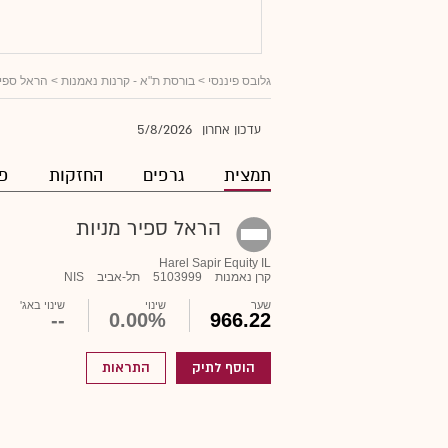
גלובס פיננסי
>
בורסת ת"א - קרנות נאמנות
> הראל ספיר
5/8/2026
עדכון אחרון
תמצית
גרפים
החזקות
פו
הראל ספיר מניות
Harel Sapir Equity IL
קרן נאמנות
5103999
תל-אביב
NIS
שער
שינוי
שינוי באג'
--
0.00%
966.22
הוסף לתיק
התראות