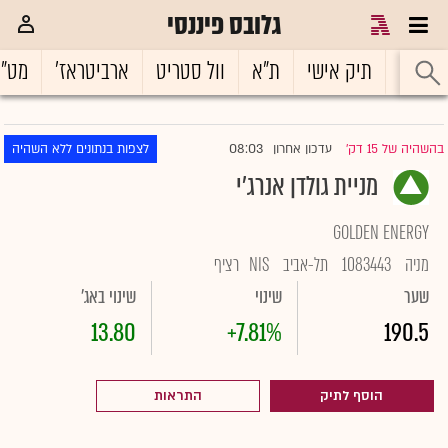
גלובס פיננסי
ראשי
תיק אישי
ת"א
וול סטריט
ארביטראז'
מט"
08:03
בהשהיה של 15 דק'
עדכון אחרון
לצפות בנתונים ללא השהיה
|
מניית גולדן אנרג'י
GOLDEN ENERGY
מניה
1083443
תל-אביב
NIS
רציף
שער
שינוי
שינוי באג'
13.80
+7.81%
190.5
הוסף לתיק
התראות