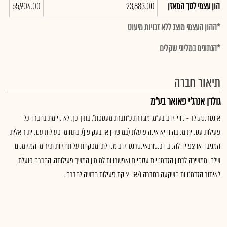
הון עצמי לסך המאזן
23,883.00
55,904.00
*ההון העצמי מוצג ללא זכויות מיעוט
*הנתונים במליוני שקלים
תיאור חברה
גולדן אנרג'י פאואר בע"מ
אינטרנט גולד - קווי זהב בע"מ, מוגדרת כ"חברת מעטפת". בתוך כך, לא קיימת בחברה כל
פעילות עסקית מניבה והיא אינה פועלת (במישרין או בעקיפין), בתחומי פעילות עסקית ריאלית
המניבה או צפויה להניב הכנסות.אינטרנט זהב מנהלת ומפקחת על תחזיות תזרימי המזומנים
שלה וממשיכה לבחון הזדמנויות עסקיות ואפשרויות למימון המשך פעילותה. החברה פועלת
לאיתור הזדמנויות השקעה בחברה ו/או יציקת פעילות חדשה לחברה..