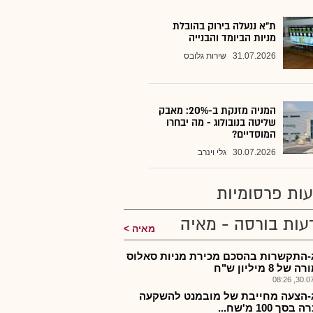
ת"א ננעלה בירוק בהובלת
מניות הביומד והבנייה
31.07.2026
שירות גלובס
המניה מזנקת ב-20%: מאבק
שליטה בנובולוג - מה יבחרו
המוסדיים?
30.07.2026
גלי וינרב
ות פרסומיות
עות בורסה - מאיה
מאיה
-התקשרות בהסכם מכירת מניות סאלוס
ל 8 מיליון ש"ח
30.07.2
-הצעה מחייבת של מובמנט להשקעה
סך 100 מ'שח...