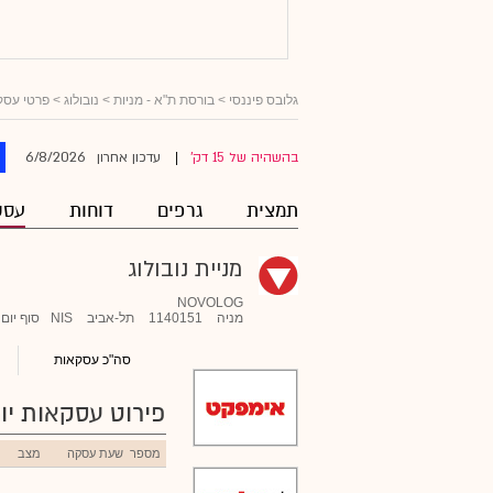
גלובס פיננסי
>
בורסת ת"א - מניות
>
נובולוג
> פרטי עסק
6/8/2026
בהשהיה של 15 דק'
עדכון אחרון
|
תמצית
גרפים
דוחות
עסק
מניית נובולוג
NOVOLOG
מניה
1140151
תל-אביב
NIS
סוף יום
סה"כ עסקאות
פירוט עסקאות יומ
מספר
שעת עסקה
מצב