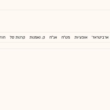
ארביטראז'
אופציות
מט"ח
אג"ח
ק. נאמנות
קרנות סל
חוזי