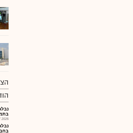
הצע
הוד
נבלג
בתמורה ש
026, 08:26
נבלג
בחברה ב