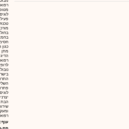
מבוסס
רפואי
מטופל
לוגיס
פעילו
מורכב
בחולי
בחמצן
חסימת
כגון 
מתן מ
הדיגי
רפואי
לרופא
נובול
בישרא
התרופ
השליט
פתרונ
לוגיס
יצרני
הבת 
רפואי
ענף:
תת-ע