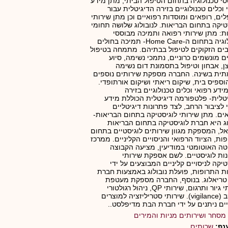
י טכנולוגיה בתחום הטיפול הביתי, מתן מידע
 וכלים טכנולוגיים בזירה הדיגיטלית עבור
ים, רופאים ומוסדות רפואיים וכן מתן שירותי
טיקה בתחום הבריאות. לנובולוג שלושה תחומי
ת: מתן שירותי רפואה ותמיכה מבוססי
טכנולוגיה בתחום ה-Home Care- תמיכה בחולים
ים הזקוקים לטיפול בבתיהם. מתמחה בטיפול
ם מונשמים כרוניים, נתמכי נשימה, סיוע
, אבחון וטיפול בתסמונת דום נשימה
ית בשינה. החברה מספקת שירותים נוספים
הוספיס בית, שיקום ריאתי ושיקום אורתופדי.
ידע רפואי וכלים טכנולוגיים בזירה
טלית- פלטפורמה דיגיטלית הכוללת מידע
 לציבור הרחב, לצד פתרונות דיגיטליים
ים. מתן שירותי לוגיסטיקה בתחום הבריאות-
וג היא חברת לוגיסטיקה בתחום הבריאות
ל, המספקת מגוון שירותים לוגיסטיים בתחום
ות, הציוד הרפואי והניסויים הקליניים. ממרכז
ה האוטומטי במודיעין, מציעה הקבוצה
ות לוגיסטיים. לשם אספקת שירותי
טיקה לניסויים קליניים המבוצעים על ידי
ות התרופות, פועלת נובולוג באמצעות חברת
טריאלוג. בנוסף, החברה מספקת מעטפת
שירותי גיור ותרגום, שירותי QP, ניהול רגולטורי
ומעקב (vigilance). שירותי סטריליזציה למוצרים
ים ניתנים על ידי חברת הבת מדיפלסט..
מסחר ושירותים מניות והמירים
נף:
שרותים