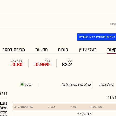
אות
לצפות בנתונים ללא השהיה
אות
בעלי עניין
פורום
חדשות
מכירה בחסר
שער
שינוי
שינוי באג'
-0.80
-0.96%
82.2
אקסל
סה"כ כמות
סה"כ נפח מסחר
(א' ₪)
תיא
יות
נובולו
שער עסקה
שינוי
כמות
נפח מסחר ב- ₪
חברות
אין עסקאות