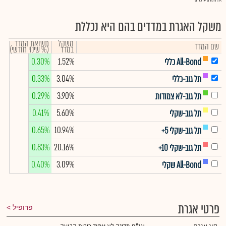
אין נתונים עדכניים
משקל האגרת במדדים בהם היא נכללת
משקל
תשואת המדד
שם המדד
במדד
(% שינוי חודשי)
0.30%
1.52%
All-Bond כללי
0.33%
3.04%
תל גוב-כללי
0.29%
3.90%
תל גוב-לא צמודות
0.41%
5.60%
תל גוב-שקלי
0.65%
10.94%
תל גוב-שקלי 5+
0.83%
20.16%
תל גוב-שקלי 10+
0.40%
3.09%
All-Bond שקלי
פרטי אגרת
פרופיל