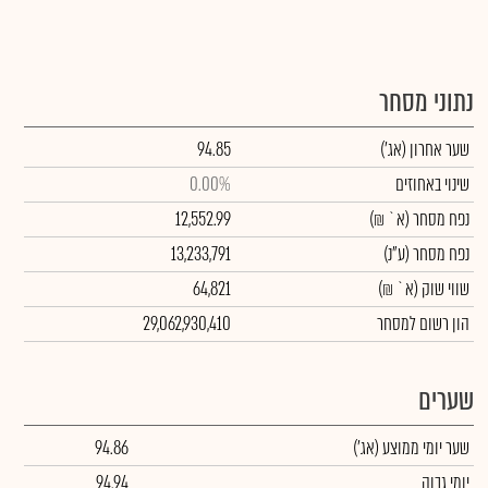
נתוני מסחר
שער אחרון
(אג')
94.85
שינוי באחוזים
0.00%
נפח מסחר
(א` ₪)
12,552.99
נפח מסחר
(ע"נ)
13,233,791
שווי שוק
(א` ₪)
64,821
הון רשום למסחר
29,062,930,410
שערים
שער יומי ממוצע
(אג')
94.86
יומי גבוה
94.94