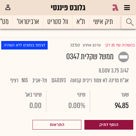
גלובס פיננסי
ראשי
תיק אישי
ת"א
וול סטריט
ארביטראז'
מט"
12:50
בהשהיה של 15 דק'
עדכון אחרון
לצפות בנתונים ללא השהיה
|
ממשל שקלית 0347
ILGOV 3.75 3/47
אג"ח מדינה לא צמוד ריבית קבועה
1140193
תל-אביב
NIS
רציף
שער
שינוי
שינוי באג'
0.00
0.00%
94.85
הוסף לתיק
התראות