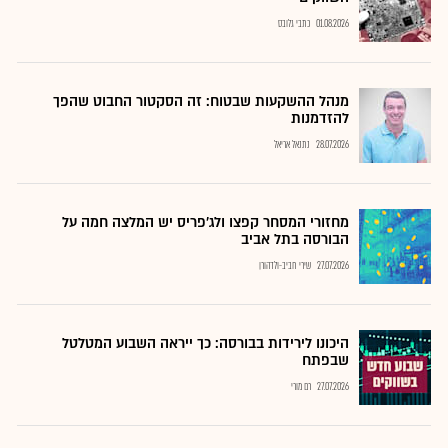
01.08.2026
כתבי גלובס
מנהל ההשקעות שבטוח: זה הסקטור החבוט שהפך
להזדמנות
28.07.2026
נתנאל אריאל
מחזורי המסחר קפצו ולג'פריס יש המלצה חמה על
הבורסה בתל אביב
27.07.2026
שירי חביב-ולדהורן
היכונו לירידות בבורסה: כך ייראה השבוע המטלטל
שבפתח
27.07.2026
רם מורי