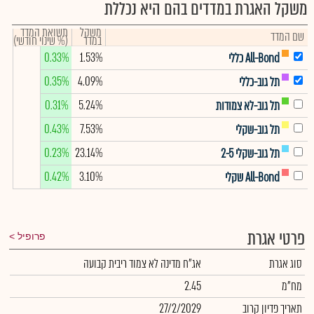
משקל האגרת במדדים בהם היא נכללת
משקל
תשואת המדד
שם המדד
במדד
(% שינוי חודשי)
0.33%
1.53%
All-Bond כללי
0.35%
4.09%
תל גוב-כללי
0.31%
5.24%
תל גוב-לא צמודות
0.43%
7.53%
תל גוב-שקלי
0.23%
23.14%
תל גוב-שקלי 2-5
0.42%
3.10%
All-Bond שקלי
פרטי אגרת
פרופיל
סוג אגרת
אג"ח מדינה לא צמוד ריבית קבועה
מח"מ
2.45
תאריך פדיון קרוב
27/2/2029