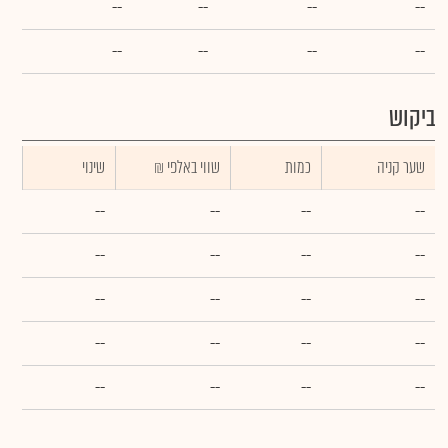
--
--
--
--
--
--
--
--
ביקוש
שער קניה
כמות
₪ שווי באלפי
שינוי
--
--
--
--
--
--
--
--
--
--
--
--
--
--
--
--
--
--
--
--