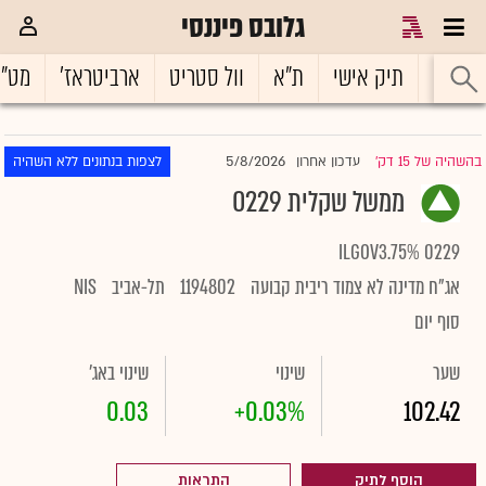
גלובס פיננסי
ראשי
תיק אישי
ת"א
וול סטריט
ארביטראז'
מט"
5/8/2026
בהשהיה של 15 דק'
עדכון אחרון
לצפות בנתונים ללא השהיה
|
ממשל שקלית 0229
ILGOV3.75% 0229
אג"ח מדינה לא צמוד ריבית קבועה
1194802
תל-אביב
NIS
סוף יום
שער
שינוי
שינוי באג'
0.03
+0.03%
102.42
הוסף לתיק
התראות