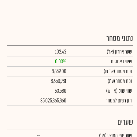
נתוני מסחר
שער אחרון
(אג')
102.42
שינוי באחוזים
0.03%
נפח מסחר
(א` ₪)
8,859.00
נפח מסחר
(ע"נ)
8,650,981
שווי שוק
(א` ₪)
63,580
הון רשום למסחר
35,025,365,860
שערים
שער יומי ממוצע
(אג')
--