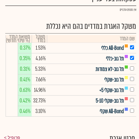
אין נתונים עדכניים
משקל האגרת במדדים בהם היא נכללת
משקל
תשואת המדד
שם המדד
במדד
(% שינוי חודשי)
0.37%
1.53%
All-Bond כללי
0.35%
4.16%
תל גוב-כללי
0.31%
5.33%
תל גוב-לא צמודות
0.41%
7.66%
תל גוב-שקלי
0.63%
14.96%
תל גוב-שקלי 5+
0.42%
32.73%
תל גוב-שקלי 5-10
0.46%
3.10%
All-Bond שקלי
פרטי אגרת
פרופיל