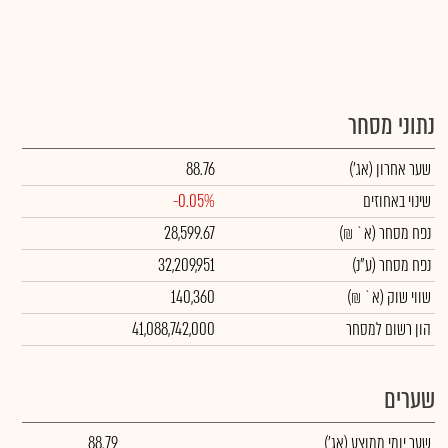
נתוני מסחר
שער אחרון
(אג')
88.76
שינוי באחוזים
-0.05%
נפח מסחר
(א` ₪)
28,599.67
נפח מסחר
(ע"נ)
32,209,951
שווי שוק
(א` ₪)
140,360
הון רשום למסחר
41,088,742,000
שערים
שער יומי ממוצע
(אג')
88.79