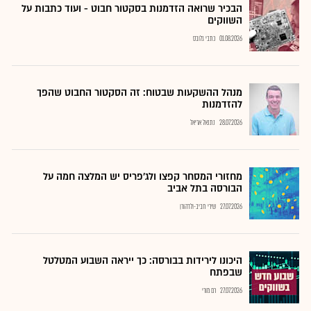
הבכיר שרואה הזדמנות בסקטור חבוט - ועוד כתבות על
השווקים
01.08.2026
כתבי גלובס
מנהל ההשקעות שבטוח: זה הסקטור החבוט שהפך
להזדמנות
28.07.2026
נתנאל אריאל
מחזורי המסחר קפצו ולג'פריס יש המלצה חמה על
הבורסה בתל אביב
27.07.2026
שירי חביב-ולדהורן
היכונו לירידות בבורסה: כך ייראה השבוע המטלטל
שבפתח
27.07.2026
רם מורי