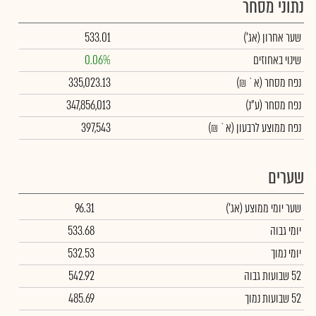
נתוני מסחר
שער אחרון
(אג')
533.01
שינוי באחוזים
0.06%
נפח מסחר
(א` ₪)
335,023.13
נפח מסחר
(ע"נ)
347,856,013
נפח ממוצע לרבעון (א` ₪)
397,543
שערים
שער יומי ממוצע
(אג')
96.31
יומי גבוה
533.68
יומי נמוך
532.53
52 שבועות גבוה
542.92
52 שבועות נמוך
485.69