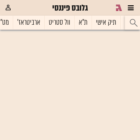
גלובס פיננסי
ראשי
תיק אישי
ת"א
וול סטריט
ארביטראז'
מט"