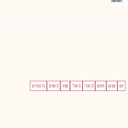
השוואה
יום
שבוע
חודש
3 חוד'
6 חוד'
שנה
3 שנים
כל המידע