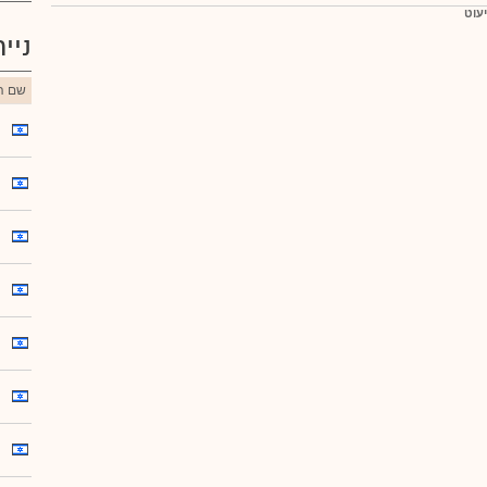
יעוט
ניי
שם הנ