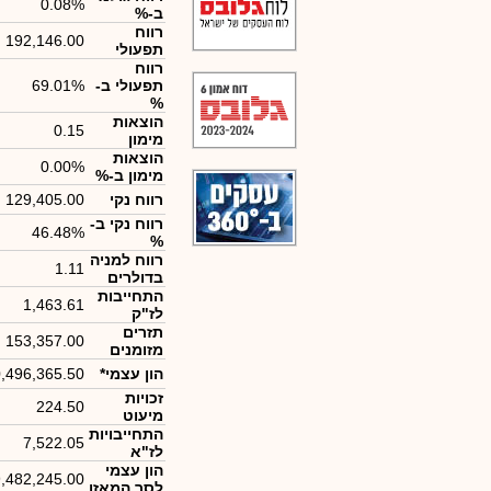
0.08%
ב-%
רווח
192,146.00
תפעולי
רווח
תפעולי ב-
69.01%
%
הוצאות
0.15
מימון
הוצאות
0.00%
מימון ב-%
רווח נקי
129,405.00
רווח נקי ב-
46.48%
%
רווח למניה
1.11
בדולרים
התחייבות
1,463.61
לז"ק
תזרים
153,357.00
מזומנים
הון עצמי*
,496,365.50
זכויות
224.50
מיעוט
התחייבויות
7,522.05
לז"א
הון עצמי
,482,245.00
לסך המאזן