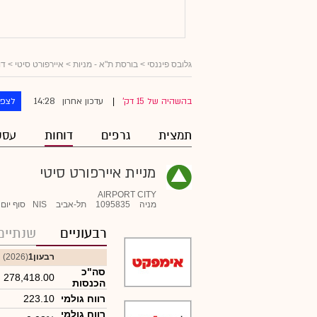
גלובס פיננסי
>
בורסת ת"א - מניות
>
איירפורט סיטי
> דו
14:28
בהשהיה של 15 דק'
עדכון אחרון
לצפו
|
תמצית
גרפים
דוחות
עסק
מניית איירפורט סיטי
AIRPORT CITY
מניה
1095835
תל-אביב
NIS
סוף יום
רבעוניים
שנתיים
רבעון1
(2026)
סה"כ
278,418.00
הכנסות
רווח גולמי
223.10
רווח גולמי