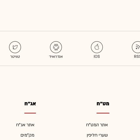
מט"ח
אג"ח
אתר המט"ח
אתר אג"ח
שערי חליפין
מק"מים