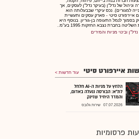
עות חברות בנות בייזום, פיתוח, הקמה,
 וניהול של נדל"ן (בעיקר נדל"ן לעסקים, אך
ייה למגורים). נכס עיקרי שבבעלותה הוא
איירפורט סיטי - פארק עסקים ותעשיית
ק בסמוך לנמל התעופה בן-גוריון. בנוסף היא
שליטה בחברת נצבא החזקות 1995 בע"מ..
נדל"ן ובינוי מניות והמירים
ות איירפורט סיטי
עוד חדשות
הלחץ על מניות ה-AI חלחל
לת"א: הבורסה ננעלה באדום,
והמדד היחיד שזינק
07.07.2026
שירות גלובס
ות פרסומיות