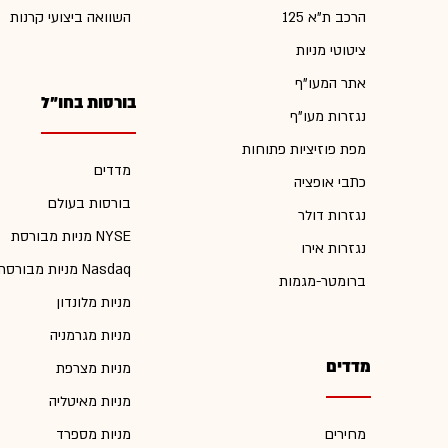
הרכב ת"א 125
השוואה ביצועי קרנות
ציטוטי מניות
אתר המעו"ף
בורסות בחו"ל
נגזרות מעו"ף
מפת פוזיציות פתוחות
מדדים
כתבי אופציה
בורסות בעולם
נגזרות דולר
מניות מבורסת NYSE
נגזרות אירו
מניות מבורסת Nasdaq
ברומטר-מגמות
מניות מלונדון
מניות מגרמניה
מדדים
מניות מצרפת
מניות מאיטליה
מחירים
מניות מספרד