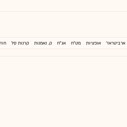
ארביטראז'
אופציות
מט"ח
אג"ח
ק. נאמנות
קרנות סל
חוזי