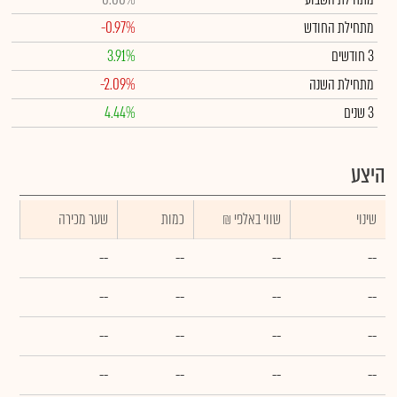
מתחילת החודש
-0.97%
3 חודשים
3.91%
מתחילת השנה
-2.09%
3 שנים
4.44%
היצע
שינוי
₪ שווי באלפי
כמות
שער מכירה
--
--
--
--
--
--
--
--
--
--
--
--
--
--
--
--