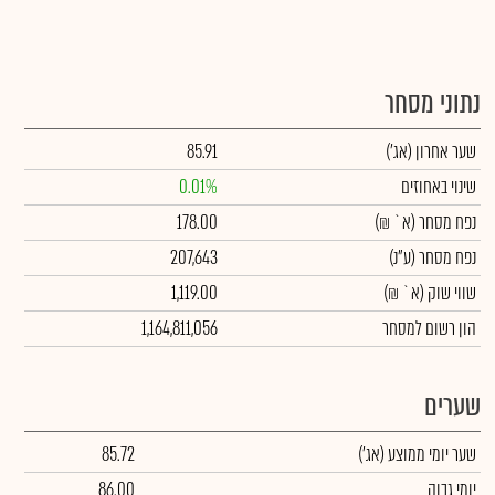
נתוני מסחר
שער אחרון
(אג')
85.91
שינוי באחוזים
0.01%
נפח מסחר
(א` ₪)
178.00
נפח מסחר
(ע"נ)
207,643
שווי שוק
(א` ₪)
1,119.00
הון רשום למסחר
1,164,811,056
שערים
שער יומי ממוצע
(אג')
85.72
יומי גבוה
86.00