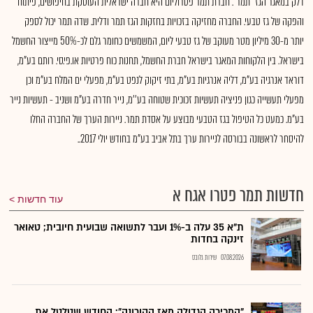
דלק במאגר הגז "תמר". חברת תמר פטרוליום היא חברה ישראלית העוסקת בחיפושים, פיתוח
והפקה של גז טבעי. החברה מחזיקה בזכויות בחזקות הגז תמר ודלית. שדה תמר יכול לספק
יותר מ-30 מיליון מטר מעוקב של גז טבעי ליום, המשמשים כחומר גלם לכ-50% מייצור החשמל
בישראל. בין הלקוחות המאגר בישראל חברת החשמל, תחנות כוח פרטיות או.פי.סי. רותם בע"מ,
דוראד אנרגיה בע"מ, דליה אנרגיות בע"מ, בתי זיקוק לנפט בע"מ, מפעלי ים המלח בע"מ וכן
מפעלי תעשייה כגון פניציה תעשיות זכוכית שטוחה בע’'מ, נייר חדרה בע"מ ושניב - תעשיות נייר
בע"מ. כמעט כל הטיפול בגז הטבעי מבוצע על אסדת תמר. ניירות הערך של החברה החלו
להיסחר לראשונה בבורסה לניירות ערך בתל אביב בע"מ בחודש יולי 2017..
חדשות תמר פטרו אגח א
עוד חדשות
ת"א 35 עלה ב-1% ועבר לתשואה שבועית חיובית; טאואר
זינקה בחדות
07.08.2026
שירות גלובס
"המכירה הגדולה מאז הקורונה": החודש שטלטל את