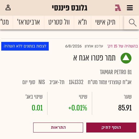
גלובס פיננסי
ראשי
תיק אישי
ת"א
וול סטריט
ארביטראז'
מט"
6/8/2026
בהשהיה של 15 דק'
עדכון אחרון
לצפות בנתונים ללא השהיה
|
תמר פטרו אגח א
TAMAR PETRO B1
אג"ח קונצרני צמוד מט"ח
1141332
תל-אביב
NIS
סוף יום
שער
שינוי
שינוי באג'
0.01
+0.01%
85.91
הוסף לתיק
התראות