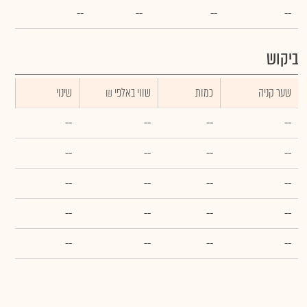
--
--
--
--
ביקוש
שער קניה
כמות
₪ שווי באלפי
שינוי
--
--
--
--
--
--
--
--
--
--
--
--
--
--
--
--
--
--
--
--