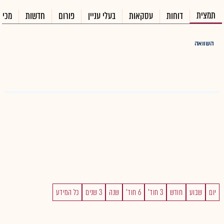
תמצית
דוחות
עסקאות
בעלי עניין
פורום
חדשות
מכיר
השוואה
יום
שבוע
חודש
3 חוד'
6 חוד'
שנה
3 שנים
כל המידע