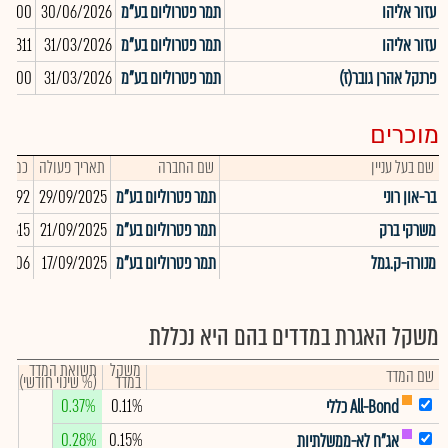
עזור אליהו
תמר פטרוליום בע"מ
30/06/2026
5,200
עזור אליהו
תמר פטרוליום בע"מ
31/03/2026
12,311
פרנקל אהרן גובר(ז)
תמר פטרוליום בע"מ
31/03/2026
70,400
מוכרים
שם בעל עניין
שם החברה
תאריך פעולה
כמות
בר-און רוני
תמר פטרוליום בע"מ
29/09/2025
10,592
משרקי ברק
תמר פטרוליום בע"מ
21/09/2025
15,615
מנורה-ק.גמל
תמר פטרוליום בע"מ
17/09/2025
73,306
משקל האגרת במדדים בהם היא נכללת
משקל
תשואת המדד
שם המדד
במדד
(% שינוי חודשי)
0.37%
0.11%
All-Bond כללי
0.28%
0.15%
אג"ח לא-ממשלתיות