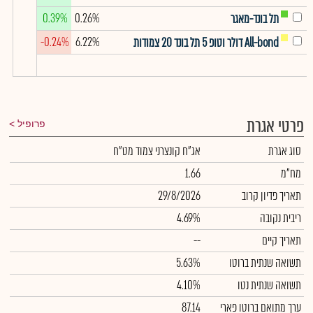
0.39%
0.26%
תל בונד-מאגר
-0.24%
6.22%
All-bond דולר וטופ 5 תל בונד 20 צמודות
פרטי אגרת
פרופיל
סוג אגרת
אג"ח קונצרני צמוד מט"ח
מח"מ
1.66
תאריך פדיון קרוב
29/8/2026
ריבית נקובה
4.69%
תאריך קיים
--
תשואה שנתית ברוטו
5.63%
תשואה שנתית נטו
4.10%
ערך מתואם ברוטו פארי
87.14