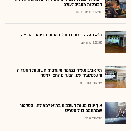
הבורסות מסביב לעולם
31.07.2026
שירי חביב ולדהורן
ת"א ננעלה בירוק בהובלת מניות הביומד והבנייה
31.07.2026
שירות גלובס
תל אביב ננעלה במגמה מעורבת; תשתיות האנרגיה
והטכנולוגיה עלו, הבנקים לחצו למטה
20.07.2026
שירות גלובס
איך יגיבו מניות השבבים בת"א למפולת, והסקטור
שמתחמם בוול סטריט
20.07.2026
רם מורי