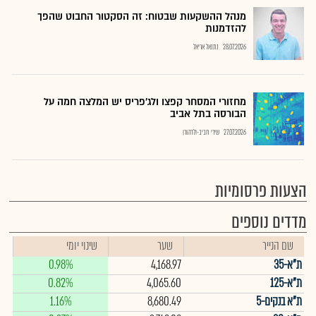
מנהל ההשקעות שבטוח: זה הסקטור החבוט שהפך
להזדמנות
28.07.2026
נתנאל אריאל
מחזורי המסחר קפצו ולג'פריס יש המלצה חמה על
הבורסה בתל אביב
27.07.2026
שירי חביב-ולדהורן
הצעות פרסומיות
מדדים נוספים
שם הנייר
שער
שינוי יומי
ת"א-35
4,168.97
0.98%
ת"א-125
4,065.60
0.82%
ת"א בנקים-5
8,680.49
1.16%