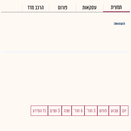
תמצית
עסקאות
פורום
הרכב מדד
השוואה
יום
שבוע
חודש
3 חוד'
6 חוד'
שנה
3 שנים
כל המידע