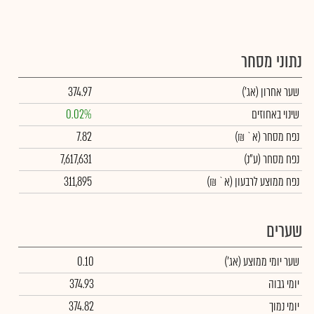
נתוני מסחר
שער אחרון
(אג')
374.97
שינוי באחוזים
0.02%
נפח מסחר
(א` ₪)
7.82
נפח מסחר
(ע"נ)
7,617,631
נפח ממוצע לרבעון (א` ₪)
311,895
שערים
שער יומי ממוצע
(אג')
0.10
יומי גבוה
374.93
יומי נמוך
374.82