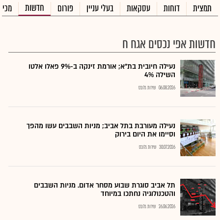
חדשות
תמצית
דוחות
עסקאות
בעלי עניין
פורום
מכיר
חדשות אפי נכסים אגח ח
נעילה חיובית בת"א; אורמת זינקה ב-9% פאלו אלטו
השילה 4%
06.08.2026
שירות גלובס
נעילה מעורבת בתל אביב; מניות השבבים עשו מהפך
וסיימו את היום בירוק
30.07.2026
שירות גלובס
תל אביב סוגרת שבוע מסחר אדום. מניות השבבים
והטכנולוגיה נחתכו במיוחד
26.06.2026
שירות גלובס