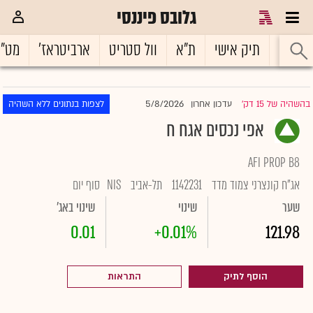
גלובס פיננסי
ראשי
תיק אישי
ת"א
וול סטריט
ארביטראז'
מט"
5/8/2026
בהשהיה של 15 דק'
עדכון אחרון
לצפות בנתונים ללא השהיה
|
אפי נכסים אגח ח
AFI PROP B8
אג"ח קונצרני צמוד מדד
1142231
תל-אביב
NIS
סוף יום
שער
שינוי
שינוי באג'
0.01
+0.01%
121.98
הוסף לתיק
התראות