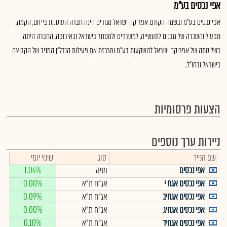
אפי נכסים בע"מ
אפי נכסים בע"מ ובשמה הקודם אפריקה ישראל מגורים הינה חברה העוסקת בייזום, הקמה,
תפעול והשכרה של מבנים לתעשייה, למשרדים ולמסחר בישראל ובאירופה. החברה היתה
בשליטתה של אפריקה ישראל להשקעות בע"מ ומרכזת את פעילות הנדל"ן המניב של הקבוצה
בישראל ובחו"ל..
הצעות פרסומיות
ניירות ערך נוספים
שם הנייר
סוג
שינוי יומי
אפי נכסים
מניה
1.04%
אפי נכסים אגח י
אג"ח ת"א
0.00%
אפי נכסים אגחיב
אג"ח ת"א
0.09%
אפי נכסים אגחיג
אג"ח ת"א
0.00%
אפי נכסים אגחיד
אג"ח ת"א
0.10%