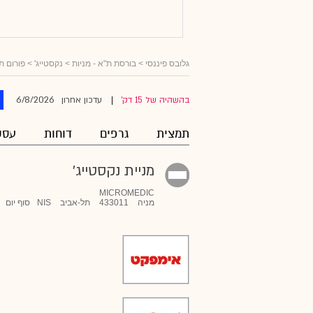
גלובס פיננסי
>
בורסת ת"א - מניות
>
נקסטייג'
> פורום ת
6/8/2026
בהשהיה של 15 דק'
עדכון אחרון
|
תמצית
גרפים
דוחות
עסק
מניית נקסטייג'
MICROMEDIC
מניה
433011
תל-אביב
NIS
סוף יום