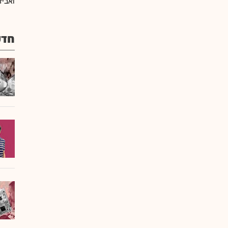
ואביז
חדש