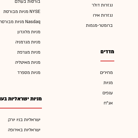
בורסות בעולם
נגזרות דולר
מניות מבורסת NYSE
נגזרות אירו
מניות מבורסת Nasdaq
ברומטר-מגמות
מניות מלונדון
מניות מגרמניה
מדדים
מניות מצרפת
מניות מאיטליה
מחירים
מניות מספרד
מניות
ענפים
מניות ישראליות בעו
אג"ח
ישראליות בניו יורק
ישראליות באירופה