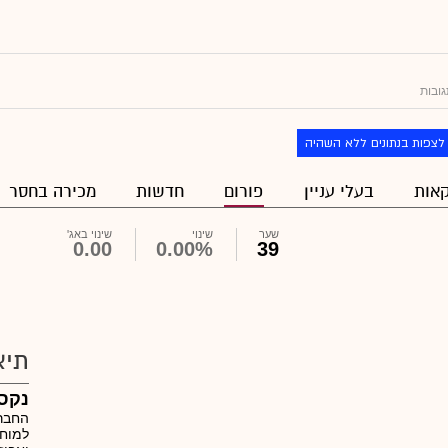
גובות
לצפות בנתונים ללא השהיה
אות
בעלי עניין
פורום
חדשות
מכירה בחסר
שער
שינוי
שינוי באג'
0.00
0.00%
39
תיא
נקסט
החבר
למוח,