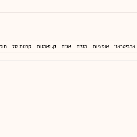
ארביטראז'
אופציות
מט"ח
אג"ח
ק. נאמנות
קרנות סל
חוזי