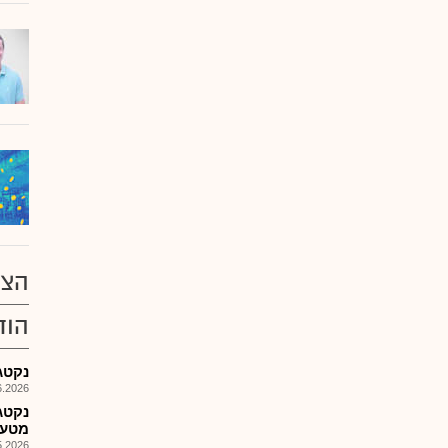
הצע
הוד
נקטג
026, 14:19
נקטג
מטעם
026, 09:51