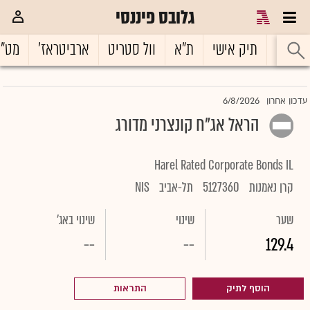
גלובס פיננסי
ראשי
תיק אישי
ת"א
וול סטריט
ארביטראז'
מט"
6/8/2026
עדכון אחרון
הראל אג"ח קונצרני מדורג
Harel Rated Corporate Bonds IL
קרן נאמנות
5127360
תל-אביב
NIS
שער
שינוי
שינוי באג'
--
--
129.4
הוסף לתיק
התראות