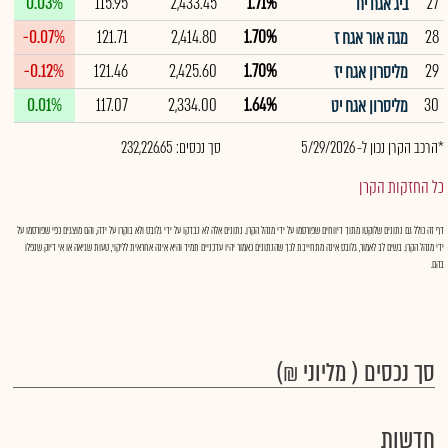
0.03%
115.95
2,433.45
1.71%
27
ביג אגח יח
-0.07%
121.71
2,414.80
1.70%
28
מגה אור אגח ז
-0.12%
121.46
2,425.60
1.70%
29
מליסרון אגח יז
0.01%
117.07
2,334.00
1.64%
30
מליסרון אגח יט
*הרכב הקרן נכון ל- 5/29/2026
סך נכסים: 232,226.65
כל החזקות הקרן
דף זה כולל גם נתונים שלוקטו מתוך דיווחים שפורסמו על ידי מנהל הקרן. נתונים אלה לא נבדקו על ידי גלובס ולא בוקרו על ידה, והם מוצגים כפי שפורסמו על
ידי מנהל הקרן. בשים לב לאמור, גלובס אינה מתחייבת לכך שהנתונים כאמור יהיו עדכניים תמיד והיא אינה אחראית לליקוי, טעות שגיאה או אי דיוק שנפלו
בהם.
סך נכסים ( מליוני ₪)
חדשות