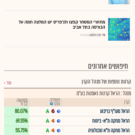
מחזורי המסחר קפצו ולג'פריס יש המלצה חמה על
הבורסה בתל אביב
שירי חביב-ולדהורן
27.07.2026
חיפושים אחרונים
קרנות נוספות של מנהל הקרן
עוד
מנהל : הראל קרנות נאמנות בע"מ
חשיפה
תשואה
קרן
12 ח'
ומס
הראל מעו"ף בריבוע
80.07%
הראל מחקה ת"א- ביטוח
69.35%
הראל מחקה ת"א טכנולוגיה
55.75%