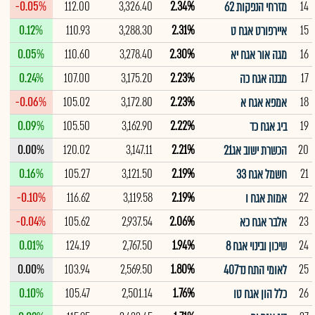
-0.05%
112.00
3,326.40
2.34%
14
מזרחי הנפקות 62
0.12%
110.93
3,288.30
2.31%
15
איירפורט אגח ט
0.05%
110.60
3,278.40
2.30%
16
מגה אור אגח יא
0.24%
107.00
3,175.20
2.23%
17
מבנה אגח כה
-0.06%
105.02
3,172.80
2.23%
18
אמפא אגח א
0.09%
105.50
3,162.90
2.22%
19
ביג אגח כד
0.00%
120.02
3,147.11
2.21%
20
הכשרת ישוב אג21
0.16%
105.27
3,121.50
2.19%
21
חשמל אגח 33
-0.10%
116.62
3,119.58
2.19%
22
אמות אגח ו
-0.04%
105.62
2,937.54
2.06%
23
אלבר אגח כא
0.01%
124.19
2,767.50
1.94%
24
שיכון ובינוי אגח 8
0.00%
103.94
2,569.50
1.80%
25
לאומי התח נד407
0.10%
105.47
2,501.14
1.76%
26
כלל הון אגח טו