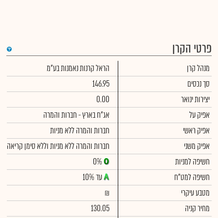
פרטי הקרן
די
מנהל קרן
הראל קרנות נאמנות בע"מ
שימ
תש
הק
סך נכסים
146.95
הכ
תש
יצירות ינואר
0.00
דמי
לסי
אפיק על
אג"ח בארץ - חברות והמרה
ניה
אפיק ראשי
חברות והמרה ללא מניות
אפיק משני
חברות והמרה ללא מניות וללא סימן קריאה
חשיפה למניות
0%
חשיפה למט"ח
עד 10%
מטבע עיקרי
₪
מחיר קניה
130.05