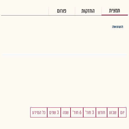
תמצית
החזקות
פורום
השוואה
יום
שבוע
חודש
3 חוד'
6 חוד'
שנה
3 שנים
כל המידע