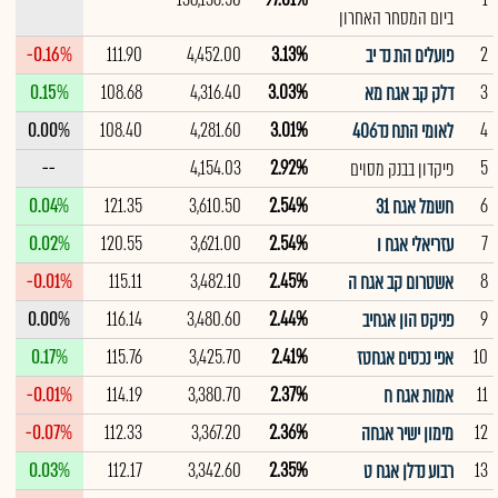
ביום המסחר האחרון
-0.16%
111.90
4,452.00
3.13%
2
פועלים הת נד יב
0.15%
108.68
4,316.40
3.03%
3
דלק קב אגח מא
0.00%
108.40
4,281.60
3.01%
4
לאומי התח נד406
--
4,154.03
2.92%
5
פיקדון בבנק מסוים
0.04%
121.35
3,610.50
2.54%
6
חשמל אגח 31
0.02%
120.55
3,621.00
2.54%
7
עזריאלי אגח ו
-0.01%
115.11
3,482.10
2.45%
8
אשטרום קב אגח ה
0.00%
116.14
3,480.60
2.44%
9
פניקס הון אגחיב
0.17%
115.76
3,425.70
2.41%
10
אפי נכסים אגחטז
-0.01%
114.19
3,380.70
2.37%
11
אמות אגח ח
-0.07%
112.33
3,367.20
2.36%
12
מימון ישיר אגחה
0.03%
112.17
3,342.60
2.35%
13
רבוע נדלן אגח ט