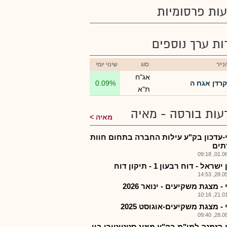
ות פרסומיות
רות ערך נוספים
ייר
סוג
שינוי יומי
אג"ח
קרדן אגח ה
0.09%
ת"א
עות בורסה - מאיה
מאיה
-עדכון בק"ע עילות החברה בתחום חוות
תים
01.06.2
ראל - דוח רבעון 1 - תיקון דוח
28.05.2
- מצגת משקיעים - ינואר 2026
21.01.2
- מצגת משקיעים-אוגוסט 2025
28.08.2
-הזמנה למו"מ בק"ע מיזוג סטטוטורי בין