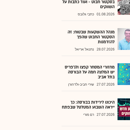
בסקטור חבוט - ועוד כתבות על
השווקים
01.08.2026
כתבי גלובס
מנהל ההשקעות שבטוח: זה
הסקטור החבוט שהפך
להזדמנות
28.07.2026
נתנאל אריאל
מחזורי המסחר קפצו ולג'פריס
יש המלצה חמה על הבורסה
בתל אביב
27.07.2026
שירי חביב-ולדהורן
היכונו לירידות בבורסה: כך
ייראה השבוע המטלטל שבפתח
27.07.2026
רם מורי