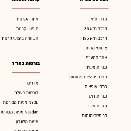
מדדי ת"א
אתר הקרנות
הרכב ת"א 35
חיפוש קרנות
הרכב ת"א 125
השוואה ביצועי קרנות
ציטוטי מניות
אתר המעו"ף
בורסות בחו"ל
נגזרות מעו"ף
מפת פוזיציות פתוחות
מדדים
כתבי אופציה
בורסות בעולם
נגזרות דולר
מניות מבורסת NYSE
נגזרות אירו
מניות מבורסת Nasdaq
ברומטר-מגמות
מניות מלונדון