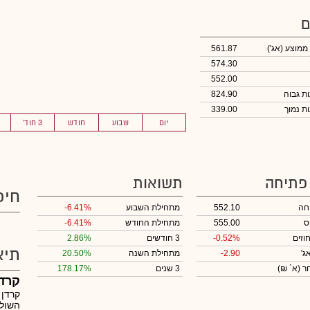
ם
 ממוצע
(אג')
561.87
574.30
552.00
824.90
339.00
יום
שבוע
חודש
3 חוד'
 פתיחה
תשואות
חיפ
חה
552.10
מתחילת השבוע
-6.41%
ס
555.00
מתחילת החודש
-6.41%
וזים
-0.52%
3 חודשים
2.86%
תיא
ג'
-2.90
מתחילת השנה
20.50%
חר
(א` ₪)
3 שנים
178.17%
קרדן
קרדן 
השולט