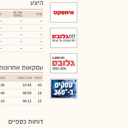
היצע
₪ שווי
שינוי
כ
באלפי
--
--
--
--
--
--
--
--
--
--
--
--
--
--
--
עסקאות אחרונות
מספר
שעת עסקה
שער
.30
10:44
43
.40
08:59
16
.10
08:12
15
דוחות כספיים