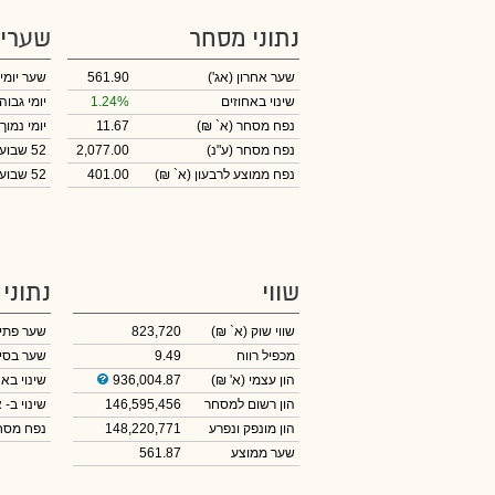
נתוני מסחר
שערי
שער אחרון
(אג')
561.90
שער יומי
שינוי באחוזים
1.24%
יומי גבוה
נפח מסחר
(א` ₪)
11.67
יומי נמוך
נפח מסחר
(ע"נ)
2,077.00
52 שבועות גבוה
נפח ממוצע לרבעון (א` ₪)
401.00
52 שבועות נמוך
שווי
נתוני
שווי שוק
(א` ₪)
823,720
שער פתי
מכפיל רווח
9.49
שער בסי
הון עצמי
(א' ₪)
936,004.87
שינוי באח
הון רשום למסחר
146,595,456
שינוי
ב- א
הון מונפק ונפרע
148,220,771
נפח מס
שער ממוצע
561.87