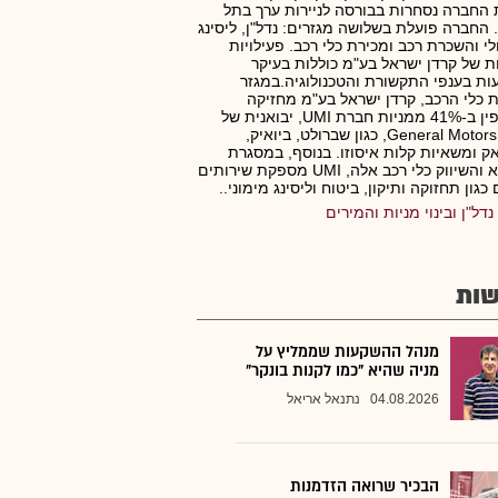
 החברה נסחרות בבורסה לניירות ערך בתל
 החברה פועלת בשלושה מגזרים: נדל"ן, ליסינג
י והשכרת רכב ומכירת כלי רכב. פעילויות
ת של קרדן ישראל בע"מ כוללות בעיקר
ת בענפי התקשורת והטכנולוגיה.במגזר
 כלי הרכב, קרדן ישראל בע"מ מחזיקה
בעקיפין ב-41% ממניות חברת UMI, יבואנית של
רכבי General Motors, כגון שברולט, ביואיק,
ק ומשאיות קלות איסוזו. בנוסף, במסגרת
הייבוא והשיווק כלי רכב אלה, UMI מספקת שירותים
 כגון תחזוקה ותיקון, ביטוח וליסינג מימוני..
נדל"ן ובינוי מניות והמירים
ות
מנהל ההשקעות שממליץ על
מניה שהיא "כמו לקנות בונקר"
04.08.2026
נתנאל אריאל
הבכיר שרואה הזדמנות