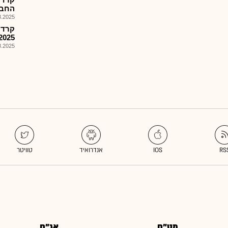
החב'
025, 09:26
2025
025, 12:30
מט"ח
אג"ח