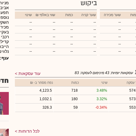
ביקוש
מניות
אביב.
תפעול
מות
שער מכירה
שער קניה
כמות
₪ שווי באלפי
שינוי
נוספו
השקעו
--
--
--
--
--
מכירת
--
--
--
--
--
--
--
--
--
--
קדילא
--
--
--
--
--
נלווים
--
--
--
--
--
ענף:
עסקאות יומיות:
43
מינימום לעסקה:
83
עוד עסקאות
חדש
 עסקה
שינוי
כמות
נפח מסחר ב- ₪
4,123.5
718
3.48%
574
1,032.1
180
3.32%
573
326.3
59
-0.34%
553
לכל הדוחות