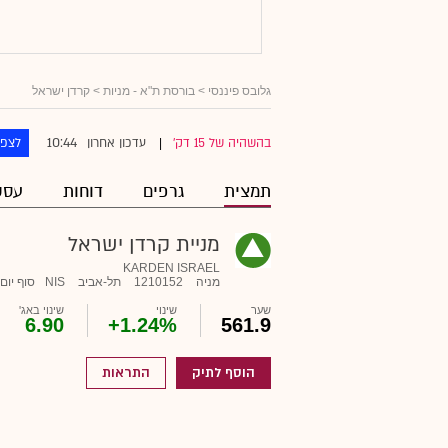
גלובס פיננסי
>
בורסת ת"א - מניות
> קרדן ישראל
10:44
בהשהיה של 15 דק'
עדכון אחרון
לצפו
|
תמצית
גרפים
דוחות
עסק
מניית קרדן ישראל
KARDEN ISRAEL
מניה
1210152
תל-אביב
NIS
סוף יום
שער
שינוי
שינוי באג'
6.90
+1.24%
561.9
הוסף לתיק
התראות