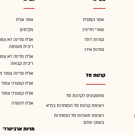
אתר המט"ח
אתר אג"ח
שערי חליפין
מק"מים
נגזרות דולר
אג"ח מדינה לא צמו
ריבית משתנה
נגזרות אירו
אג"ח מדינה לא צמו
ריבית קבועה
אג"ח מדינה צמוד מ
קרנות סל
אג"ח קונצרני צמוד 
אג"ח קונצרני צמוד 
מחשבונים לקרנות סל
אג"ח להמרה
רשימת קרנות סל הנסחרות בת"א
רשימת תעודות סל הנסחרות
בשוקי עולם
מניות ארביטרז'