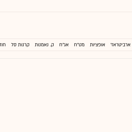
ארביטראז'
אופציות
מט"ח
אג"ח
ק. נאמנות
קרנות סל
חוז