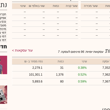
נתו
מות
שער מכירה
שער קניה
כמות
₪ שווי באלפי
שינוי
--
--
--
--
--
חברה
--
--
--
--
--
אפיק
נכס ב
--
--
--
--
--
מטבע
מינימ
--
--
--
--
--
דמי נ
--
--
--
--
--
דמי מ
דמי נ
חדש
ות
עוד עסקאות
עסקאות יומיות:
96
מינימום לעסקה:
7
 עסקה
שינוי
כמות
נפח מסחר ב- ₪
2,279.1
31
0.38%
7,352
101,301.1
1,376
0.52%
7,362
5,893.6
80
0.59%
7,367