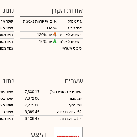
אודות הקרן
נתוני
גוף מנהל
אי.בי.אי קרנות נאמנות
שער אחר
דמי ניהול
0.65%
שינוי באח
עד 120%
חשיפה למניות
נפח מס
עד 10%
חשיפה למט"ח
נפח מס
סיכוני אשראי
נפח ממוצ
שערים
נתוני
שער יומי ממוצע
(אג')
7,330.17
שער פתי
יומי גבוה
7,372.00
שער בסי
יומי נמוך
7,275.00
שינוי באח
52 שבועות גבוה
8,389.45
שינוי
ב- א
52 שבועות נמוך
6,136.47
נפח מס
היצע