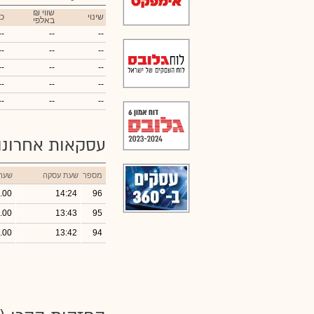
₪ שווי
שינוי
כ
באלפי
--
--
--
--
--
--
--
--
--
--
--
--
--
--
--
עסקאות אחרונ
מספר
שעת עסקה
שער
.00
14:24
96
.00
13:43
95
.00
13:42
94