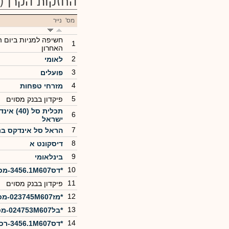
החזקות הקרן
(32)
מס'
נייר
חשיפה למניות ביום 
1
האחרון
2
לאומי
3
פועלים
4
מזרחי טפחות
5
פיקדון בבנק מסוים
תכלית סל (
6
ישראל
7
הראל סל אינדקס בנ
8
דיסקונט א
9
בינלאומי
10
*דס3456.1M607-מכירה
11
פיקדון בבנק מסוים
12
*מז023745M607-מכירה
13
*בל024753M607-מכירה
14
*דס3456.1M607-רכישה