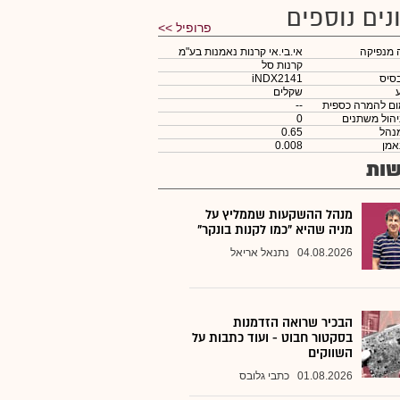
נים נוספים
פרופיל >>
 מנפיקה
אי.בי.אי קרנות נאמנות בע"מ
קרנות סל
סיס
iNDX2141
שקלים
ום להמרה כספית
--
יהול משתנים
0
נהל
0.65
אמן
0.008
ות
מנהל ההשקעות שממליץ על
מניה שהיא "כמו לקנות בונקר"
04.08.2026
נתנאל אריאל
הבכיר שרואה הזדמנות
בסקטור חבוט - ועוד כתבות על
השווקים
01.08.2026
כתבי גלובס