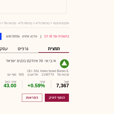
גלובס פיננסי
> בורסת ת"א >
בורסת ת"א - קרנות סל
>
ר
6/8/2026
בהשהיה של 15 דק'
עדכון אחרון
|
תמצית
גרפים
עסקא
אי.בי.אי. סל אינדקס בנקים ישראל
I.B.I. SAL Index Israel Banks IL
קרנות סל
1148774
תל-אביב
NIS
סוף יום
שער
שינוי
שינוי באג'
43.00
+0.59%
7,367
הוסף לתיק
התראות