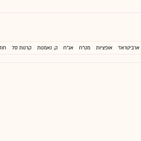
ארביטראז'
אופציות
מט"ח
אג"ח
ק. נאמנות
קרנות סל
חוז