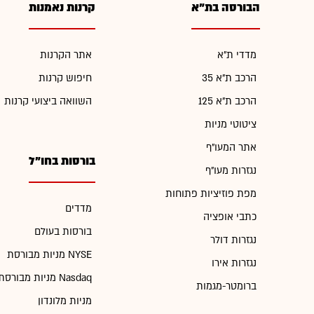
הבורסה בת"א
קרנות נאמנות
מדדי ת"א
אתר הקרנות
הרכב ת"א 35
חיפוש קרנות
הרכב ת"א 125
השוואה ביצועי קרנות
ציטוטי מניות
אתר המעו"ף
בורסות בחו"ל
נגזרות מעו"ף
מפת פוזיציות פתוחות
מדדים
כתבי אופציה
בורסות בעולם
נגזרות דולר
מניות מבורסת NYSE
נגזרות אירו
מניות מבורסת Nasdaq
ברומטר-מגמות
מניות מלונדון