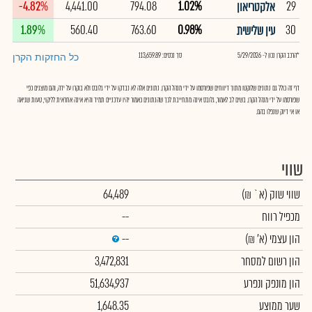
-4.82%
4,441.00
794.08
1.02%
29
אלקטריאון
1.89%
560.40
763.60
0.98%
30
עין שלישית
*הרכב הקרן נכון ל- 5/29/2026
סך נכסים: 113,659.89
כל החזקות הקרן
דף זה כולל גם נתונים שלוקטו מתוך דיווחים שפורסמו על ידי מנהל הקרן. נתונים אלה לא נבדקו על ידי גלובס ולא בוקרו על ידה, והם מוצגים כפי
שפורסמו על ידי מנהל הקרן. בשים לב לאמור, גלובס אינה מתחייבת לכך שהנתונים כאמור יהיו עדכניים תמיד והיא אינה אחראית לליקוי, טעות שגיאה
או אי דיוק שנפלו בהם.
שווי
שווי שוק
(א` ₪)
64,489
מכפיל רווח
--
הון עצמי
(א' ₪)
--
הון רשום למסחר
3,472,831
הון מונפק ונפרע
51,634,937
שער ממוצע
1,648.35