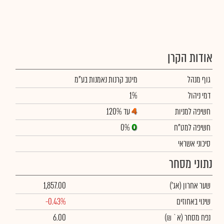
אודות הקרן
גוף מנהל
מיטב קרנות נאמנות בע"מ
דמי ניהול
1%
חשיפה למניות
עד 120%
חשיפה למט"ח
0%
סיכוני אשראי
נתוני מסחר
שער אחרון
(אג')
1,857.00
שינוי באחוזים
-0.43%
נפח מסחר
(א` ₪)
6.00