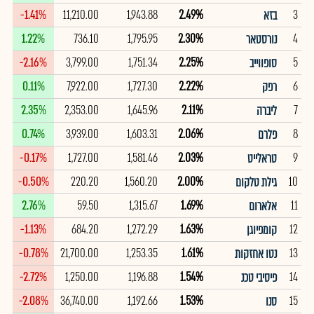
-1.41%
11,210.00
1,943.88
2.49%
3
בזא
1.22%
736.10
1,795.95
2.30%
4
נורסטאר
-2.16%
3,799.00
1,751.34
2.25%
5
סופווייב
0.11%
7,922.00
1,727.30
2.22%
6
רפק
2.35%
2,353.00
1,645.96
2.11%
7
ליברה
0.74%
3,939.00
1,603.31
2.06%
8
פלרם
-0.17%
1,727.00
1,581.46
2.03%
9
טראלייט
-0.50%
220.20
1,560.20
2.00%
10
גילת טלקום
2.76%
59.50
1,315.67
1.69%
11
אלארום
-1.13%
684.20
1,272.29
1.63%
12
קומפיוגן
-0.78%
21,700.00
1,253.35
1.61%
13
נטו אחזקות
-2.72%
1,250.00
1,196.88
1.54%
14
פיסיבי טכנ
-2.08%
36,740.00
1,192.66
1.53%
15
סנו