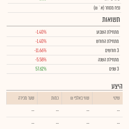
נפח מסחר
(א` ₪)
תשואות
מתחילת השבוע
-1.40%
מתחילת החודש
-1.40%
3 חודשים
-11.66%
מתחילת השנה
-5.58%
3 שנים
57.62%
היצע
שינוי
₪ שווי באלפי
כמות
שער מכירה
--
--
--
--
--
--
--
--