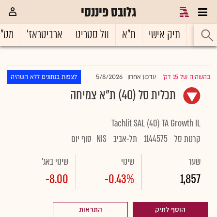
גלובס פיננסי
ראשי
תיק אישי
ת"א
וול סטריט
ארביטראז'
מט"
5/8/2026
בהשהיה של 15 דק'
עדכון אחרון
לצפות בנתונים ללא השהיה
|
תכלית סל (40) ת"א צמיחה
Tachlit SAL (40) TA Growth IL
קרנות סל
1144575
תל-אביב
NIS
סוף יום
שער
שינוי
שינוי באג'
-8.00
-0.43%
1,857
הוסף לתיק
התראות