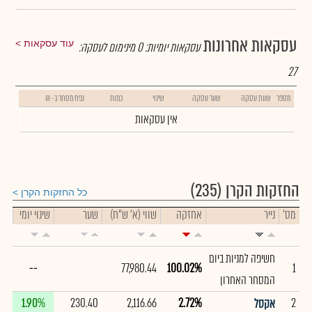
עסקאות אחרונות
עוד עסקאות
עסקאות יומיות:
0
מינימום לעסקה:
27
מספר
שעת עסקה
שער עסקה
שינוי
כמות
נפח מסחר ב- ₪
אין עסקאות
החזקות הקרן
(235)
כל החזקות הקרן
מס'
נייר
אחזקה
שווי (א' ש"ח)
שער
שינוי יומי
חשיפה למניות ביום
--
77,980.44
100.02%
1
המסחר האחרון
1.90%
230.40
2,116.66
2.72%
2
אקסל