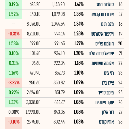
0.19%
623.20
1,148.20
1.47%
16
סולרום החז
1.52%
140.10
1,079.08
1.38%
17
אירודרום קבוצה
--
8,076.00
1,044.54
1.34%
18
מלם תים
-0.31%
8,710.00
994.14
1.28%
19
ויליפוד אינטרנש
1.53%
599.00
991.65
1.27%
20
הולמס פלייס
0.10%
101.40
934.10
1.20%
21
ישראל קנדה מלונ
0.21%
96.60
922.34
1.18%
22
אלומה תשתיות
1.16%
470.90
857.73
1.10%
23
רני צים
-3.32%
250.60
850.82
1.09%
24
צילו-בלו
0.92%
2,624.00
851.79
1.09%
25
מיטב טרייד
1.33%
3,038.00
844.67
1.08%
26
יעקב פיננסים
0.00%
17,990.00
843.36
1.08%
27
דור אלון
-0.10%
2,975.00
802.44
1.03%
28
אודיוקודס