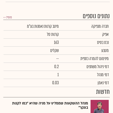
נתונים נוספים
פרופיל >>
חברה מנפיקה
מיטב קרנות נאמנות בע"מ
אפיק
קרנות סל
נכס בסיס
163
מטבע
שקלים
מינימום להמרה כספית
--
דמי ניהול משתנים
0.2
דמי מנהל
1
דמי נאמן
0.03
חדשות
מנהל ההשקעות שממליץ על מניה שהיא "כמו לקנות
בונקר"