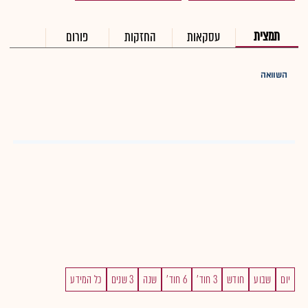
תמצית
עסקאות
החזקות
פורום
השוואה
יום
שבוע
חודש
3 חוד'
6 חוד'
שנה
3 שנים
כל המידע