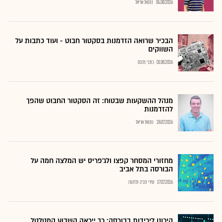
04.08.2026
נתנאל אריאל
הבכיר שרואה הזדמנות בסקטור חבוט - ועוד כתבות על
השווקים
01.08.2026
כתבי גלובס
מנהל ההשקעות שבטוח: זה הסקטור החבוט שהפך
להזדמנות
28.07.2026
נתנאל אריאל
מחזורי המסחר קפצו ולג'פריס יש המלצה חמה על
הבורסה בתל אביב
27.07.2026
שירי חביב-ולדהורן
היכונו לירידות בבורסה: כך ייראה השבוע המטלטל