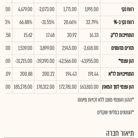
רווח נקי
1,991.00
1,771.00
-2,073.00
4,479.00
404.00
רווח נקי ב-%
32.79%
28.66%
-31.55%
66.88%
2.03%
התחייבות לז"ק
16.33
20.92
17.48
15.62
17.58
תזרים מזומנים
-2,618.00
2,945.00
3,899.00
1,539.00
,611.00
הון עצמי*
-43,955.00
-42,566.00
-39,390.00
-31,215.00
545.00
התחייבויות לז"א
191.44
194.43
200.22
200.88
00.09
הון עצמי לסך המאזן
163,810.00
172,781.00
178,312.00
185,278.00
125.00
*ההון העצמי מוצג ללא זכויות מיעוט
*הנתונים במליוני שקלים
תיאור חברה