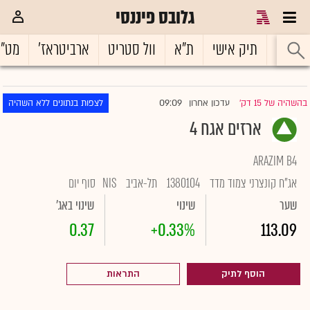
גלובס פיננסי
ראשי
תיק אישי
ת"א
וול סטריט
ארביטראז'
מט"
09:09
בהשהיה של 15 דק'
עדכון אחרון
לצפות בנתונים ללא השהיה
|
ארזים אגח 4
ARAZIM B4
אג"ח קונצרני צמוד מדד
1380104
תל-אביב
NIS
סוף יום
שער
שינוי
שינוי באג'
0.37
+0.33%
113.09
הוסף לתיק
התראות