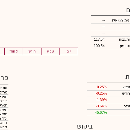
ם
 ממוצע
(אג')
--
--
--
117.54
100.54
יום
שבוע
חודש
3 חוד'
ת
פרט
שבוע
-0.25%
סוג א
מח"מ
חודש
-0.25%
תאריך
-1.39%
ריבית
תאריך
שנה
-3.64%
תשואה
45.67%
תשואה
ערך מ
דירוג
ביקוש
דירוג