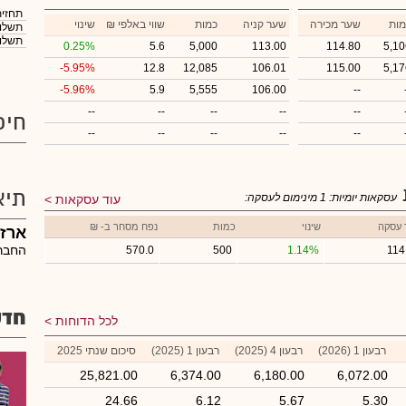
תחזית
מות
שער מכירה
שער קניה
כמות
₪ שווי באלפי
שינוי
תשלום
תשלום
0.25%
5.6
5,000
113.00
114.80
5,10
-5.95%
12.8
12,085
106.01
115.00
5,17
-5.96%
5.9
5,555
106.00
--
--
--
--
--
--
חיפ
--
--
--
--
--
תיא
עסקאות יומיות:
1
מינימום לעסקה:
עוד עסקאות
 עסקה
שינוי
כמות
נפח מסחר ב- ₪
ארז
החברה
570.0
500
1.14%
114
חדש
לכל הדוחות
רבעון 1 (2026)
רבעון 4 (2025)
רבעון 1 (2025)
סיכום שנתי 2025
25,821.00
6,374.00
6,180.00
6,072.00
24.66
6.12
5.67
5.30