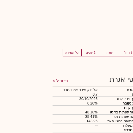
6 חוד'
שנה
3 שנים
כל המידע
י אגרת
פרופיל
גרת
אג"ח קונצרני צמוד מדד
0.7
 פדיון קרוב
30/10/2026
 נקובה
6.20%
 קיים
--
 שנתית ברוטו
48.10%
 שנתית נטו
35.41%
תואם ברוטו פארי
143.95
 מעלות
--
 מדרוג
--