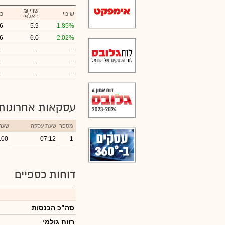
₪ שווי
שינוי
כ
באלפי
6
5.9
1.85%
6
6.0
2.02%
--
--
--
--
--
--
--
--
--
עסקאות אחרונות
מספר
שעת עסקה
שער
.00
07:12
1
דוחות כספיים
סה"כ הכנסות
רווח גולמי