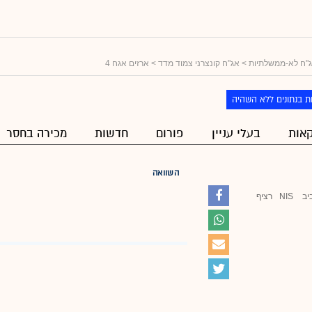
"ח לא-ממשלתיות
>
אג"ח קונצרני צמוד מדד
> ארזים אגח 4
ת בנתונים ללא השהיה
אות
בעלי עניין
פורום
חדשות
מכירה בחסר
השוואה
יב
NIS
רציף