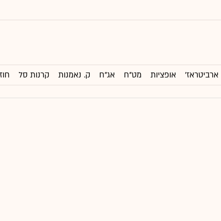
ארביטראז'
אופציות
מט"ח
אג"ח
ק. נאמנות
קרנות סל
חוז