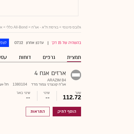
גלובס פיננסי
>
בורסת ת"א - אג"ח
>
All-Bond כללי
>
אג
07:12
בהשהיה של 15 דק'
עדכון אחרון
לצפו
|
תמצית
גרפים
דוחות
עסק
ארזים אגח 4
ARAZIM B4
אג"ח קונצרני צמוד מדד
1380104
תל-אב
שער
שינוי
שינוי באג'
--
--
112.72
הוסף לתיק
התראות