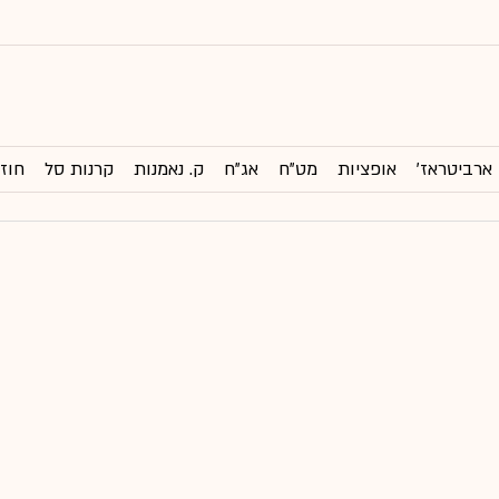
ארביטראז'
אופציות
מט"ח
אג"ח
ק. נאמנות
קרנות סל
חוזי