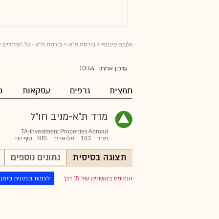
גלובס פיננסי
> בורסת ת"א >
בורסת ת"א - כל המדדים
>
10:44
עדכון אחרון
תמצית
גרפים
עסקאות
פ
מדד ת"א-מניב חו"ל
TA-Investment Properties Abroad
מדד
183
תל-אביב
NIS
סוף יום
תצוגה בסיסית
נתונים נוספים
הנתונים בהשהיה של 15 דק׳
לצפות בנתונים בזמן