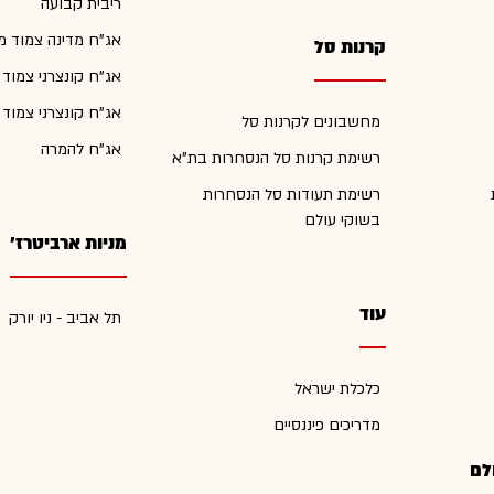
ריבית קבועה
אג"ח מדינה צמוד מ
קרנות סל
אג"ח קונצרני צמוד
אג"ח קונצרני צמוד
מחשבונים לקרנות סל
אג"ח להמרה
רשימת קרנות סל הנסחרות בת"א
רשימת תעודות סל הנסחרות
בשוקי עולם
מניות ארביטרז'
עוד
תל אביב - ניו יורק
כלכלת ישראל
מדריכים פיננסיים
לם