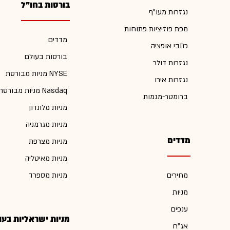
בורסות בחו"ל
נגזרות מעו"ף
מפת פוזיציות פתוחות
מדדים
כתבי אופציה
בורסות בעולם
נגזרות דולר
מניות מבורסת NYSE
נגזרות אירו
מניות מבורסת Nasdaq
ברומטר-מגמות
מניות מלונדון
מניות מגרמניה
מדדים
מניות מצרפת
מניות מאיטליה
מחירים
מניות מספרד
מניות
ענפים
מניות ישראליות בעו
אג"ח