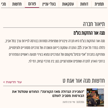
פורום
תמצית
דוחות
עסקאות
בעלי עניין
חדשות
מכיר
תיאור חברה
מגה אור החזקות בע"מ
מגה אור החזקות בע"מ היא חברה ציבורית שמניותיה נסחרות בבורסה לניירות ערך בתל אביב,
כלולה במדד תל אביב 125. החברה עוסקת בייזום והשכרה של מרכזים מסחריים ולוגיסטיים,
ומחזיקה בחברת "אפי נכסים".מיקומם של המרכזים נמצא בצירי תנועה ראשיים המפוזרים
ברחבי הארץ. לחברה שותפים אסטרטגיים, כגון :ביג מרכזי קניות, רמי לוי..
חדשות מגה אור אגח ט
עוד חדשות
"המכירה הגדולה מאז הקורונה": החודש שטלטל את
הבורסות מסביב לעולם
31.07.2026
שירי חביב ולדהורן