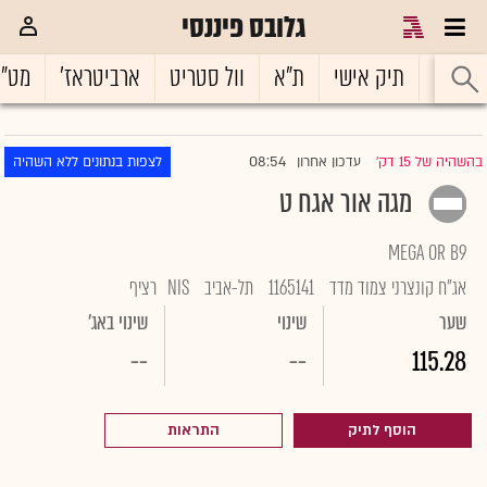
גלובס פיננסי
ראשי
תיק אישי
ת"א
וול סטריט
ארביטראז'
מט"
08:54
בהשהיה של 15 דק'
עדכון אחרון
לצפות בנתונים ללא השהיה
|
מגה אור אגח ט
MEGA OR B9
אג"ח קונצרני צמוד מדד
1165141
תל-אביב
NIS
רציף
שער
שינוי
שינוי באג'
--
--
115.28
הוסף לתיק
התראות