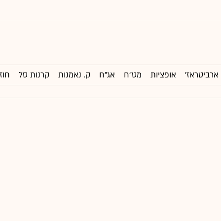
ארביטראז'
אופציות
מט"ח
אג"ח
ק. נאמנות
קרנות סל
חוז