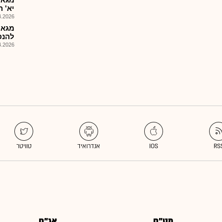
יא' הזמ
026, 08:25
מגאר
להנפ
026, 09:06
מט"ח
אג"ח