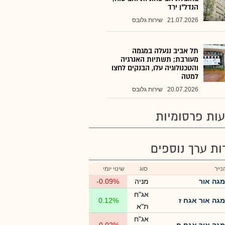
הנדל"ן ירד
21.07.2026
שירות גלובס
תל אביב ננעלה במגמה
מעורבת; תשתיות האנרגיה
והטכנולוגיה עלו, הבנקים לחצו
למטה
20.07.2026
שירות גלובס
ות פרסומיות
רות ערך נוספים
ייר
סוג
שינוי יומי
מגה אור
מניה
-0.09%
אג"ח
מגה אור אגח ז
0.12%
ת"א
אג"ח