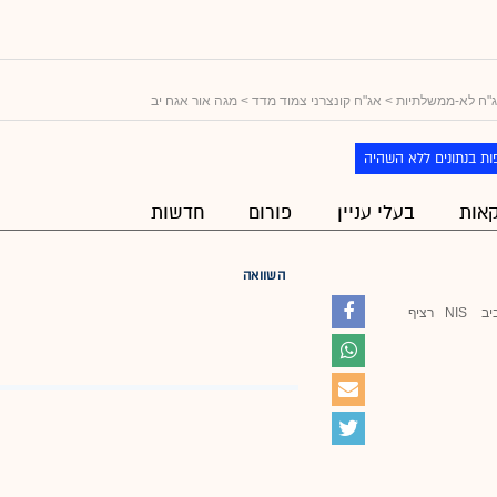
"ח לא-ממשלתיות
>
אג"ח קונצרני צמוד מדד
> מגה אור אגח יב
ות בנתונים ללא השהיה
אות
בעלי עניין
פורום
חדשות
השוואה
יב
NIS
רציף