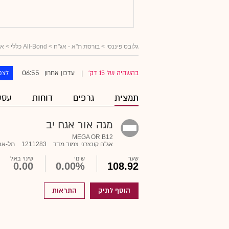
גלובס פיננסי
>
בורסת ת"א - אג"ח
>
All-Bond כללי
>
אג
06:55
בהשהיה של 15 דק'
עדכון אחרון
לצפ
|
תמצית
גרפים
דוחות
עסק
מגה אור אגח יב
MEGA OR B12
אג"ח קונצרני צמוד מדד
1211283
תל-אב
שער
שינוי
שינוי באג'
0.00
0.00%
108.92
הוסף לתיק
התראות