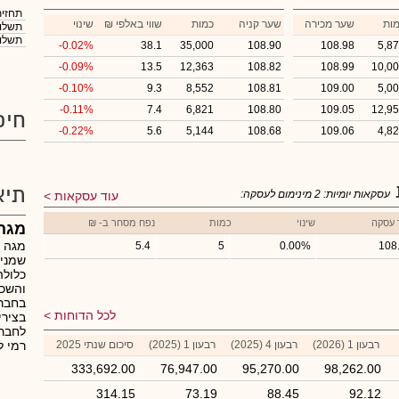
תחזית
ות
שער מכירה
שער קניה
כמות
₪ שווי באלפי
שינוי
תשלום
תשלום
-0.02%
38.1
35,000
108.90
108.98
5,8
-0.09%
13.5
12,363
108.82
108.99
10,0
-0.10%
9.3
8,552
108.81
109.00
5,0
-0.11%
7.4
6,821
108.80
109.05
12,9
חיפ
-0.22%
5.6
5,144
108.68
109.06
4,8
תיא
עסקאות יומיות:
2
מינימום לעסקה:
עוד עסקאות
 עסקה
שינוי
כמות
נפח מסחר ב- ₪
מגה 
מגה א
5.4
5
0.00%
108
שמניו
והשכר
בחברת
לכל הדוחות
בצירי
לחברה
רבעון 1 (2026)
רבעון 4 (2025)
רבעון 1 (2025)
סיכום שנתי 2025
רמי לו
333,692.00
76,947.00
95,270.00
98,262.00
314.15
73.19
88.45
92.12