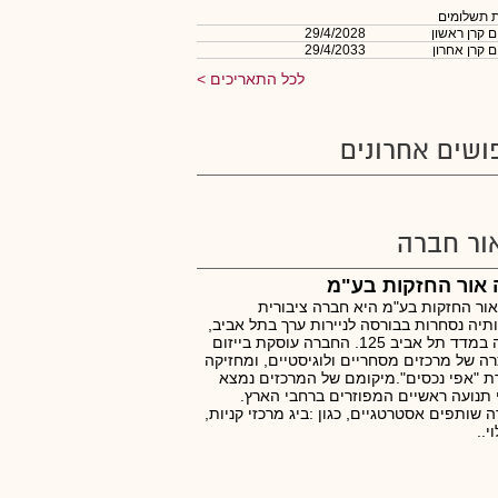
 תשלומים
 קרן ראשון
29/4/2028
 קרן אחרון
29/4/2033
לכל התאריכים
ושים אחרונים
ור חברה
אור החזקות בע"מ
ור החזקות בע"מ היא חברה ציבורית
תיה נסחרות בבורסה לניירות ערך בתל אביב,
כלולה במדד תל אביב 125. החברה עוסקת בייזום
ה של מרכזים מסחריים ולוגיסטיים, ומחזיקה
 "אפי נכסים".מיקומם של המרכזים נמצא
 תנועה ראשיים המפוזרים ברחבי הארץ.
 שותפים אסטרטגיים, כגון :ביג מרכזי קניות,
י..