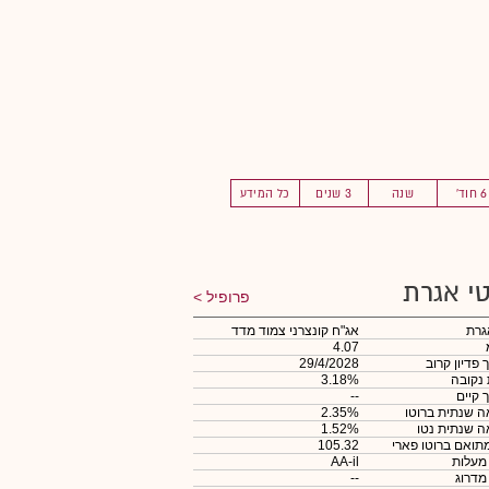
6 חוד'
שנה
3 שנים
כל המידע
י אגרת
פרופיל
גרת
אג"ח קונצרני צמוד מדד
4.07
 פדיון קרוב
29/4/2028
 נקובה
3.18%
 קיים
--
 שנתית ברוטו
2.35%
 שנתית נטו
1.52%
תואם ברוטו פארי
105.32
 מעלות
AA-il
 מדרוג
--