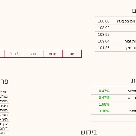
ם
 ממוצע
(אג')
100.00
108.92
108.92
109.04
101.35
יום
שבוע
חודש
3 חוד'
ת
פרט
שבוע
0.47%
סוג א
מח"מ
חודש
0.47%
תאריך
1.68%
ריבית
תאריך
שנה
3.38%
תשואה
--
תשואה
ערך מ
דירוג
ביקוש
דירוג