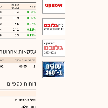
₪ שווי
שינוי
כמ
באלפי
79
6.4
0.06%
00
10.9
0.06%
00
5.5
0.07%
54
14.1
0.12%
29
5.3
0.13%
עסקאות אחרונות
מספר
שעת עסקה
שער
.92
06:55
2
דוחות כספיים
סה"כ הכנסות
רווח גולמי