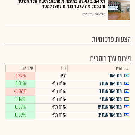
תל אביב ננעלה במגמה מעורבת; תשתיות האנרגיה
והטכנולוגיה עלו, הבנקים לחצו למטה
20.07.2026
שירות גלובס
הצעות פרסומיות
ניירות ערך נוספים
שם הנייר
סוג
שינוי יומי
מגה אור
מניה
-1.32%
מגה אור אגח ז
אג"ח ת"א
0.01%
מגה אור אגח ט
אג"ח ת"א
-0.06%
מגה אור אגח י
אג"ח ת"א
0.14%
מגה אור אגח יא
אג"ח ת"א
0.07%
מגה אור אגח יב
אג"ח ת"א
0.09%