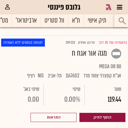
גלובס פיננסי
ראשי
תיק אישי
ת"א
וול סטריט
ארביטראז'
מט"
09:02
בהשהיה של 15 דק'
עדכון אחרון
לצפות בנתונים ללא השהיה
|
מגה אור אגח ח
MEGA OR B8
אג"ח קונצרני צמוד מדד
1147602
תל-אביב
NIS
רציף
שער
שינוי
שינוי באג'
0.00
0.00%
119.44
הוסף לתיק
התראות