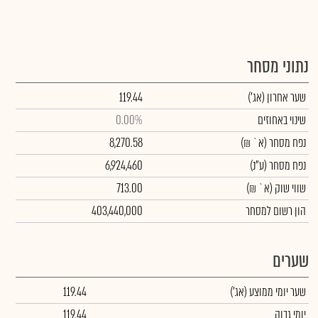
נתוני מסחר
שער אחרון
(אג')
119.44
שינוי באחוזים
0.00%
נפח מסחר
(א` ₪)
8,270.58
נפח מסחר
(ע"נ)
6,924,460
שווי שוק
(א` ₪)
713.00
הון רשום למסחר
403,440,000
שערים
שער יומי ממוצע
(אג')
119.44
יומי גבוה
119.44