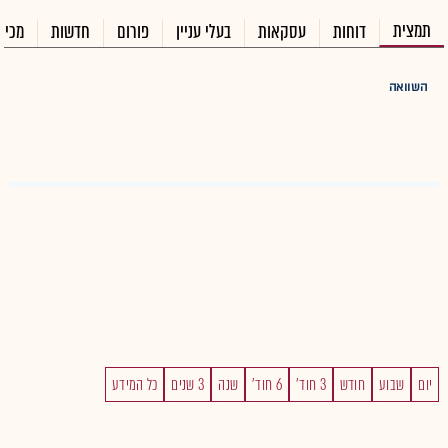
תמצית
דוחות
עסקאות
בעלי עניין
פורום
חדשות
מכיר
השוואה
יום
שבוע
חודש
3 חוד'
6 חוד'
שנה
3 שנים
כל המידע