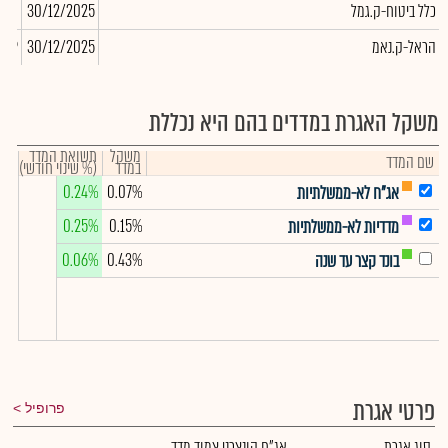
כלל ביטוח-ק.גמל
30/12/2025
,500
הראל-ק.נאמ
30/12/2025
,539
משקל האגרת במדדים בהם היא נכללת
משקל
תשואת המדד
שם המדד
במדד
(% שינוי חודשי)
0.24%
0.07%
אג"ח לא-ממשלתיות
0.25%
0.15%
מדדיות לא-ממשלתיות
0.06%
0.43%
בונד קצר עד שנה
פרטי אגרת
פרופיל
סוג אגרת
אג"ח קונצרני צמוד מדד