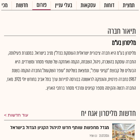
פורום
תמצית
דוחות
עסקאות
בעלי עניין
חדשות
מכיר
תיאור חברה
מליסרון בע"מ
מליסרון בע"מ היא חברה ציבורית ישראלית העוסקת בנדל"ן מניב בישראל. במסגרת פעילותה,
החברה עוסקת בהשכרה, ניהול, השבחה, הקמה ואחזקה של שטחי מסחר ומשרדים. היא
הבעלים של קבוצת “קניוני עופר”, ונמצאת בשליטת “עופר השקעות”.החברה הוקמה בשנת
1987 כחברה פרטית, והונפקה לראשונה בבורסה לניירות ערך בתל אביב בחודש יולי 1921. מאז,
החברה רכשה והקימה מספר קניונים ומרכזי מסחר ברחבי הארץ..
חדשות מליסרון אגח יח
עוד חדשות
מגדל מחפשת שותף חדש לניהול הקניון הגדול בישראל
21.07.2026
נבו שפיר