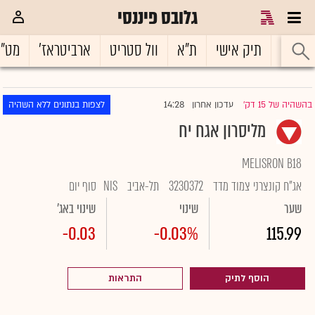
גלובס פיננסי
ראשי
תיק אישי
ת"א
וול סטריט
ארביטראז'
מט"
14:28
בהשהיה של 15 דק'
עדכון אחרון
לצפות בנתונים ללא השהיה
|
מליסרון אגח יח
MELISRON B18
אג"ח קונצרני צמוד מדד
3230372
תל-אביב
NIS
סוף יום
שער
שינוי
שינוי באג'
-0.03
-0.03%
115.99
הוסף לתיק
התראות