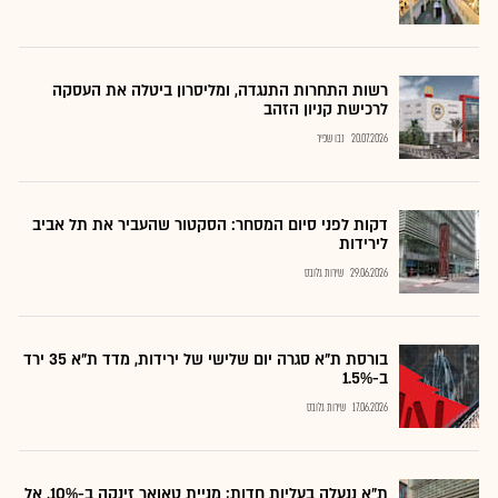
רשות התחרות התנגדה, ומליסרון ביטלה את העסקה
לרכישת קניון הזהב
20.07.2026
נבו שפיר
דקות לפני סיום המסחר: הסקטור שהעביר את תל אביב
לירידות
29.06.2026
שירות גלובס
בורסת ת"א סגרה יום שלישי של ירידות, מדד ת"א 35 ירד
ב-1.5%
17.06.2026
שירות גלובס
ת"א ננעלה בעליות חדות; מניית טאואר זינקה ב-10%, אל