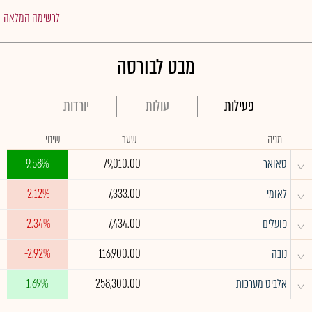
לרשימה המלאה
מבט לבורסה
פעילות
עולות
יורדות
מניה
שער
שינוי
^
טאואר
79,010.00
9.58%
^
לאומי
7,333.00
-2.12%
^
פועלים
7,434.00
-2.34%
^
נובה
116,900.00
-2.92%
^
אלביט מערכות
258,300.00
1.69%