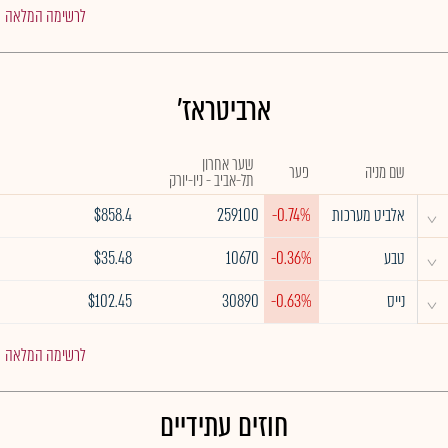
לרשימה המלאה
ארביטראז'
שער אחרון
שם מניה
פער
תל-אביב - ניו-יורק