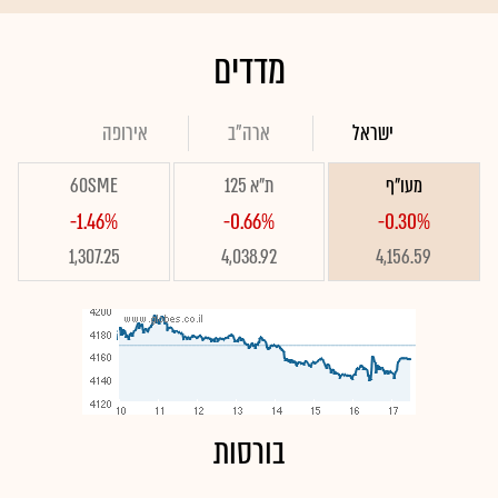
מדדים
ישראל
ארה"ב
אירופה
מעו"ף
ת"א 125
60SME
-1.46%
-0.66%
-0.30%
1,307.25
4,038.92
4,156.59
בורסות