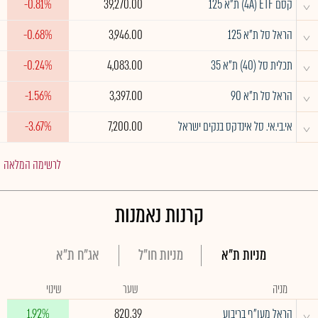
^
לאומי אגח 183
109.35
0.05%
לרשימה המלאה
קרנות סל
ת"א
חו"ל
מניה
שער
שינוי
^
קסם 4A) ETF) ת"א 125
39,270.00
-0.81%
^
הראל סל ת"א 125
3,946.00
-0.68%
^
תכלית סל (40) ת"א 35
4,083.00
-0.24%
^
הראל סל ת"א 90
3,397.00
-1.56%
^
אי.בי.אי. סל אינדקס בנקים ישראל
7,200.00
-3.67%