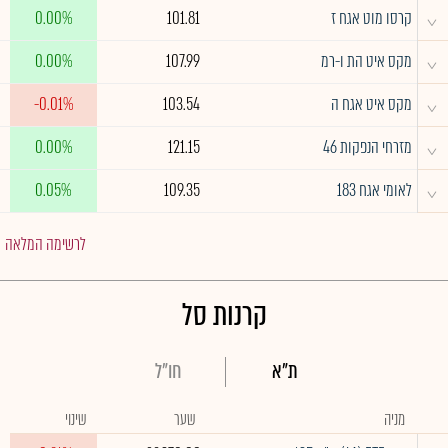
אנרגיה
‎ו‎
מתכות
אג"ח
קונצרני
מ.צמוד
מ.לא צמוד
מ.ק.מ
נייר ערך
שער
שינוי
^
קרסו מוט אגח ז
101.81
0.00%
^
מקס איט הת ו-רמ
107.99
0.00%
^
מקס איט אגח ה
103.54
-0.01%
^
מזרחי הנפקות 46
121.15
0.00%