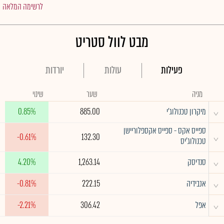
לרשימה המלאה
מבט לוול סטריט
פעילות
עולות
יורדות
מניה
שער
שינוי
^
מיקרון טכנולוג'י
885.00
0.85%
ספייס אקס - ספייס אקספלוריישן
^
-0.61%
132.30
טכנולוג'יס
^
סנדיסק
1,263.14
4.20%
^
אנבידיה
222.15
-0.81%
^
אפל
306.42
-2.21%