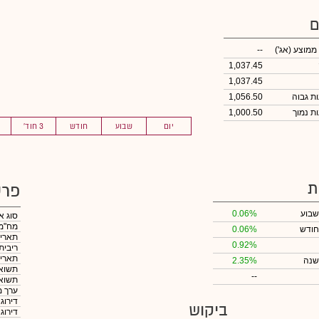
ם
 ממוצע
(אג')
--
1,037.45
1,037.45
1,056.50
1,000.50
יום
שבוע
חודש
3 חוד'
ת
פרט
שבוע
0.06%
סוג א
מח"מ
חודש
0.06%
תאריך
0.92%
ריבית
תאריך
שנה
2.35%
תשואה
--
תשואה
ערך מ
דירוג
ביקוש
דירוג