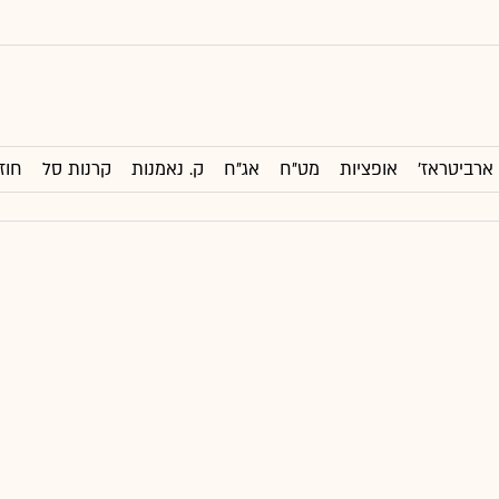
ארביטראז'
אופציות
מט"ח
אג"ח
ק. נאמנות
קרנות סל
חוז