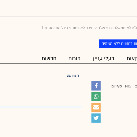
"ח לא-ממשלתיות
>
אג"ח קונצרני לא צמוד
> בינל הנפ מסחרי1
ת בנתונים ללא השהיה
אות
בעלי עניין
פורום
חדשות
השוואה
NIS
סוף יום