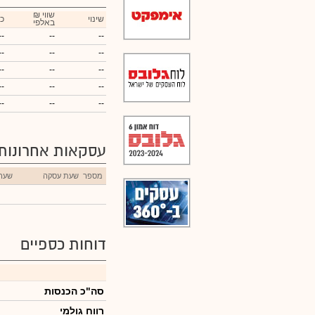
₪ שווי
שינוי
כ
באלפי
--
--
--
--
--
--
--
--
--
--
--
--
--
--
--
עסקאות אחרונות
מספר
שעת עסקה
שער
דוחות כספיים
סה"כ הכנסות
רווח גולמי