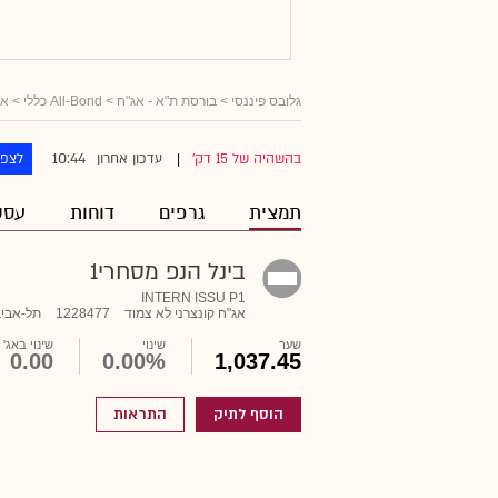
גלובס פיננסי
>
בורסת ת"א - אג"ח
>
All-Bond כללי
>
אג
10:44
בהשהיה של 15 דק'
עדכון אחרון
לצפו
|
תמצית
גרפים
דוחות
עסק
בינל הנפ מסחרי1
INTERN ISSU P1
אג"ח קונצרני לא צמוד
1228477
תל-אביב
שער
שינוי
שינוי באג'
0.00
0.00%
1,037.45
הוסף לתיק
התראות