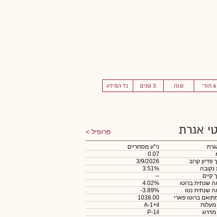
6 חוד'
שנה
3 שנים
כל המידע
י אגרת
פרופיל
גרת
ני"ע מסחריים
0.07
 פדיון קרוב
3/9/2026
 נקובה
3.51%
 קיים
--
 שנתית ברוטו
4.02%
 שנתית נטו
-3.89%
תואם ברוטו פארי
1038.00
 מעלות
A-1+il
 מדרוג
P-1il