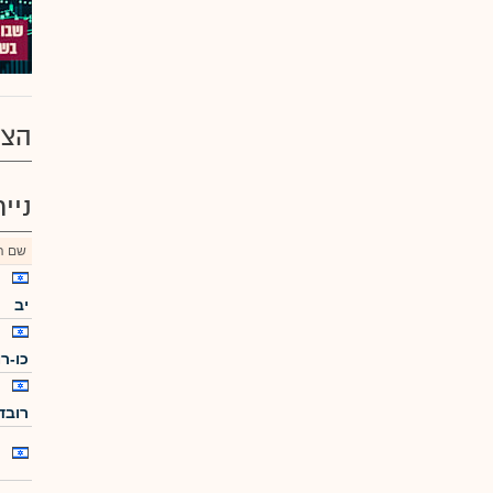
הצע
ניי
שם הנ
יב
כו-רו
רובד 