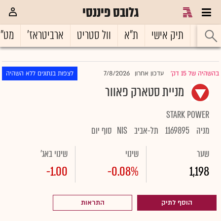
גלובס פיננסי
ראשי
תיק אישי
ת"א
וול סטריט
ארביטראז'
מט"
7/8/2026
בהשהיה של 15 דק'
עדכון אחרון
לצפות בנתונים ללא השהיה
|
מניית סטארק פאוור
STARK POWER
מניה
1169895
תל-אביב
NIS
סוף יום
שער
שינוי
שינוי באג'
-1.00
-0.08%
1,198
הוסף לתיק
התראות