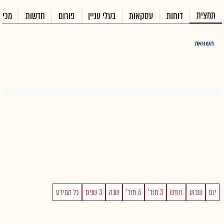
תמצית
דוחות
עסקאות
בעלי עניין
פורום
חדשות
מכיר
השוואה
יום
שבוע
חודש
3 חוד'
6 חוד'
שנה
3 שנים
כל המידע