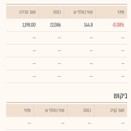
שינוי
₪ שווי באלפי
כמות
שער מכירה
1,198.00
12,086
144.8
-0.08%
--
--
--
--
--
--
--
--
--
--
--
--
--
--
--
--
ביקוש
שער קניה
כמות
₪ שווי באלפי
שינוי
--
--
--
--