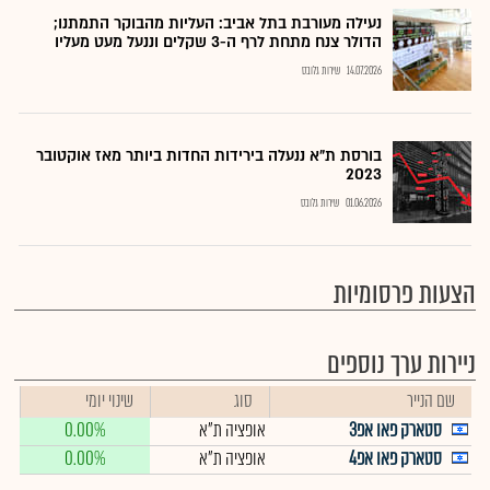
נעילה מעורבת בתל אביב: העליות מהבוקר התמתנו;
הדולר צנח מתחת לרף ה-3 שקלים וננעל מעט מעליו
14.07.2026
שירות גלובס
בורסת ת"א ננעלה בירידות החדות ביותר מאז אוקטובר
2023
01.06.2026
שירות גלובס
הצעות פרסומיות
ניירות ערך נוספים
שם הנייר
סוג
שינוי יומי
סטארק פאו אפ3
אופציה ת"א
0.00%
סטארק פאו אפ4
אופציה ת"א
0.00%