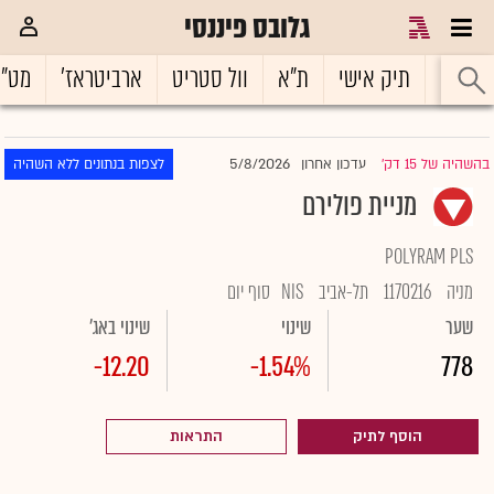
גלובס פיננסי
ראשי
תיק אישי
ת"א
וול סטריט
ארביטראז'
מט"
5/8/2026
בהשהיה של 15 דק'
עדכון אחרון
לצפות בנתונים ללא השהיה
|
מניית פולירם
POLYRAM PLS
מניה
1170216
תל-אביב
NIS
סוף יום
שער
שינוי
שינוי באג'
-12.20
-1.54%
778
הוסף לתיק
התראות