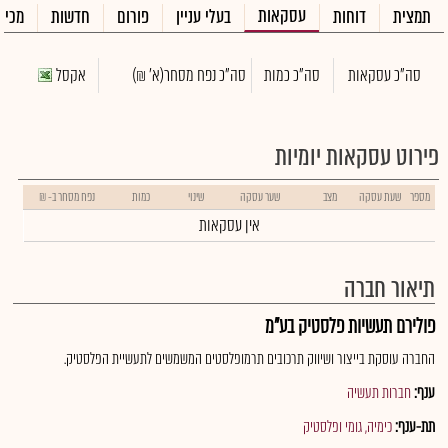
עסקאות
תמצית
דוחות
בעלי עניין
פורום
חדשות
מכיר
סה"כ עסקאות
סה"כ כמות
סה"כ נפח מסחר
(א' ₪)
אקסל
פירוט עסקאות יומיות
מספר
שעת עסקה
מצב
שער עסקה
שינוי
כמות
נפח מסחר ב- ₪
אין עסקאות
תיאור חברה
פולירם תעשיות פלסטיק בע"מ
החברה עוסקת בייצור ושיווק תרכובים תרמופלסטים המשמשים לתעשיית הפלסטיק.
ענף:
חברות תעשיה
תת-ענף:
כימיה, גומי ופלסטיק