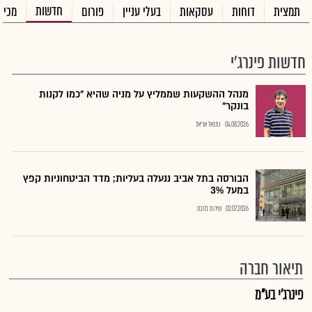
חדשות
תמצית
דוחות
עסקאות
בעלי עניין
פורום
מכיר
חדשות פינרג'י
מנהל ההשקעות שממליץ על מניה שהיא "כמו לקנות
בונקר"
04.08.2026
נתנאל אריאל
הבורסה בתל אביב ננעלה בעליות; מדד הביטחוניות קפץ
במעל 3%
02.07.2026
שירות גלובס
תיאור חברה
פינרג'י בע"מ