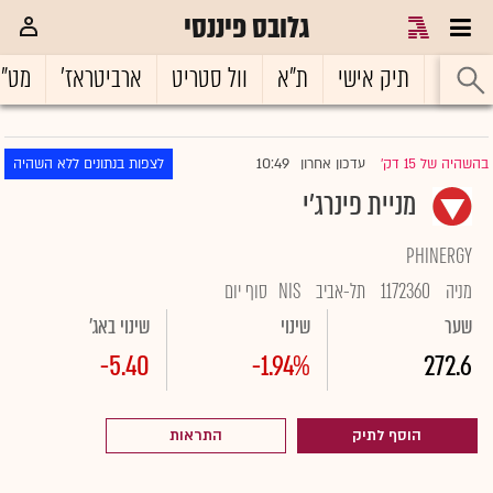
גלובס פיננסי
ראשי
תיק אישי
ת"א
וול סטריט
ארביטראז'
מט"
10:49
בהשהיה של 15 דק'
עדכון אחרון
לצפות בנתונים ללא השהיה
|
מניית פינרג'י
PHINERGY
מניה
1172360
תל-אביב
NIS
סוף יום
שער
שינוי
שינוי באג'
-5.40
-1.94%
272.6
הוסף לתיק
התראות