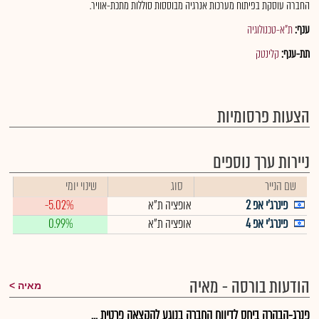
החברה עוסקת בפיתוח מערכות אנרגיה מבוססות סוללות מתכת-אוויר.
ענף:
ת"א-טכנולוגיה
תת-ענף:
קלינטק
הצעות פרסומיות
ניירות ערך נוספים
שם הנייר
סוג
שינוי יומי
פינרג'י אפ 2
אופציה ת"א
-5.02%
פינרג'י אפ 4
אופציה ת"א
0.99%
הודעות בורסה - מאיה
מאיה
פנרג-הבהרה ביחס לדיווח החברה בנוגע להקצאה פרטית ...