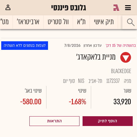
גלובס פיננסי
ראשי
תיק אישי
ת"א
וול סטריט
ארביטראז'
מט"
7/8/2026
בהשהיה של 15 דק'
עדכון אחרון
לצפות בנתונים ללא השהיה
|
מניית בלאקאדג'
BLACKEDGE
מניה
1172337
תל-אביב
NIS
סוף יום
שער
שינוי
שינוי באג'
-580.00
-1.68%
33,920
הוסף לתיק
התראות