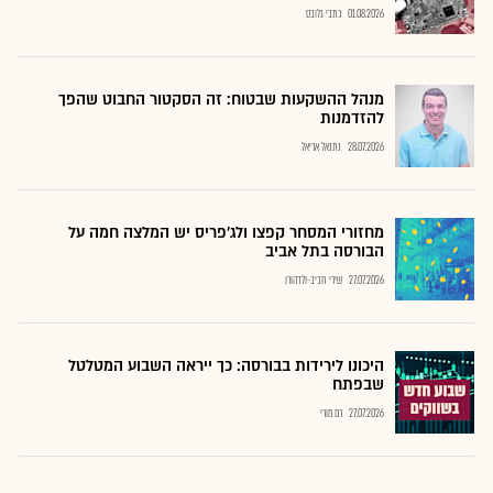
01.08.2026
כתבי גלובס
מנהל ההשקעות שבטוח: זה הסקטור החבוט שהפך
להזדמנות
28.07.2026
נתנאל אריאל
מחזורי המסחר קפצו ולג'פריס יש המלצה חמה על
הבורסה בתל אביב
27.07.2026
שירי חביב-ולדהורן
היכונו לירידות בבורסה: כך ייראה השבוע המטלטל
שבפתח
27.07.2026
רם מורי