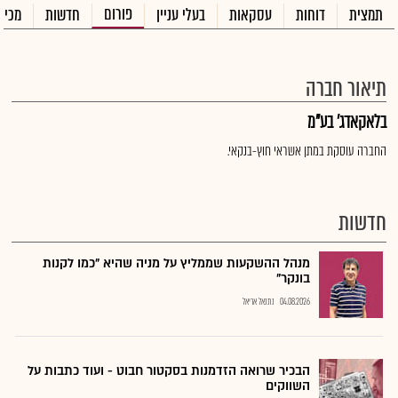
פורום
תמצית
דוחות
עסקאות
בעלי עניין
חדשות
מכיר
תיאור חברה
בלאקאדג' בע"מ
החברה עוסקת במתן אשראי חוץ-בנקאי.
חדשות
מנהל ההשקעות שממליץ על מניה שהיא "כמו לקנות
בונקר"
04.08.2026
נתנאל אריאל
הבכיר שרואה הזדמנות בסקטור חבוט - ועוד כתבות על
השווקים