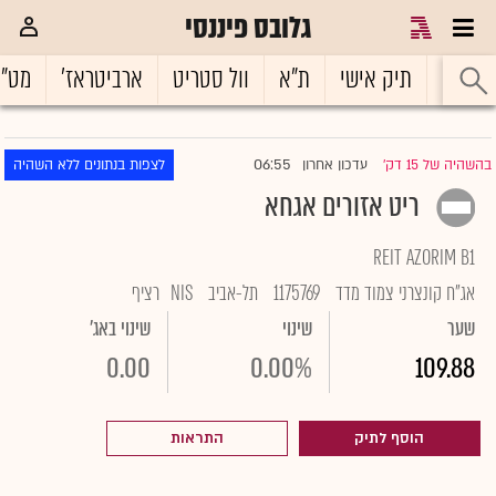
גלובס פיננסי
ראשי
תיק אישי
ת"א
וול סטריט
ארביטראז'
מט"
06:55
בהשהיה של 15 דק'
עדכון אחרון
לצפות בנתונים ללא השהיה
|
ריט אזורים אגחא
REIT AZORIM B1
אג"ח קונצרני צמוד מדד
1175769
תל-אביב
NIS
רציף
שער
שינוי
שינוי באג'
0.00
0.00%
109.88
הוסף לתיק
התראות