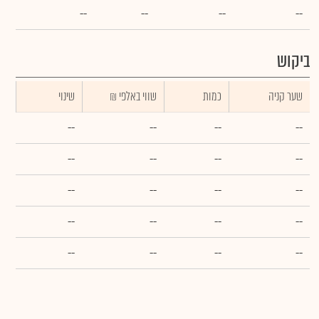
--
--
--
--
ביקוש
שער קניה
כמות
₪ שווי באלפי
שינוי
--
--
--
--
--
--
--
--
--
--
--
--
--
--
--
--
--
--
--
--