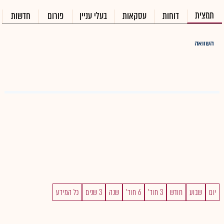
תמצית
דוחות
עסקאות
בעלי עניין
פורום
חדשות
השוואה
יום
שבוע
חודש
3 חוד'
6 חוד'
שנה
3 שנים
כל המידע