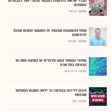
הבכיר שרואה הזדמנות בסקטור חבוט - ועוד כתבות על
השווקים
01.08.2026
כתבי גלובס
מנהל ההשקעות שבטוח: זה הסקטור החבוט שהפך
להזדמנות
28.07.2026
נתנאל אריאל
מחזורי המסחר קפצו ולג'פריס יש המלצה חמה על
הבורסה בתל אביב
27.07.2026
שירי חביב-ולדהורן
היכונו לירידות בבורסה: כך ייראה השבוע המטלטל
שבפתח
27.07.2026
רם מורי