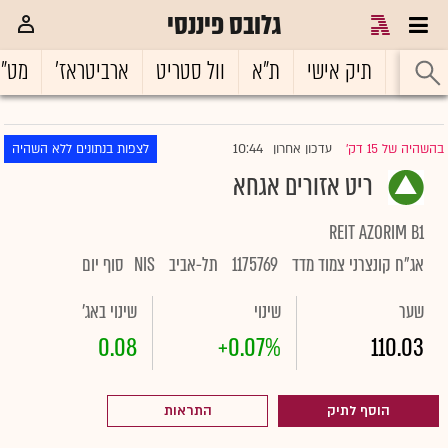
גלובס פיננסי
ראשי
תיק אישי
ת"א
וול סטריט
ארביטראז'
מט"
10:44
בהשהיה של 15 דק'
עדכון אחרון
לצפות בנתונים ללא השהיה
|
ריט אזורים אגחא
REIT AZORIM B1
אג"ח קונצרני צמוד מדד
1175769
תל-אביב
NIS
סוף יום
שער
שינוי
שינוי באג'
0.08
+0.07%
110.03
הוסף לתיק
התראות