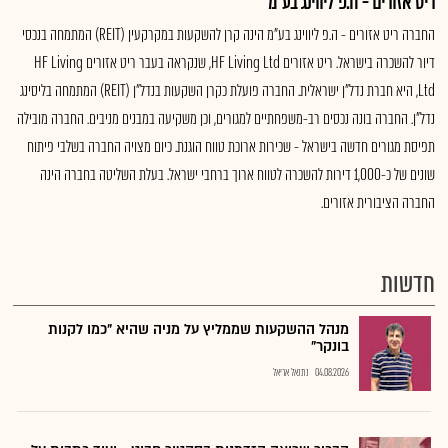
ריט אזורים - ה.פ ליווינג בע"מ
החברה ריט אזורים - ה.פ ליווינג בע"מ הינה קרן להשקעות במקרקעין (REIT) המתמחה בנכסי
דיור להשכרה בישראל. ריט אזורים HF Living Ltd, שנקראה בעבר ריט אזורים HF Living
Ltd, היא חברת נדל"ן ישראלית. החברה פועלת כקרן השקעות בנדל"ן (REIT) המתמחה בליסינג
נדל"ן. החברה בונה נכסים רב-משפחתיים למגורים, וכן משקיעה במבנים מניבים. החברה מובילה
תפיסת מגורים חדשה בישראל - שכירות ארוכת טווח הוגנת. כיום מצויה החברה בשלבי פיתוח
שונים של כ-1,000 דירות להשכרה לטווח ארוך ברחבי ישראל. בעלת השליטה בחברה הינה
החברה הציבורית אזורים.
חדשות
מנהל ההשקעות שממליץ על מניה שהיא "כמו לקנות
בונקר"
04.08.2026
נתנאל אריאל