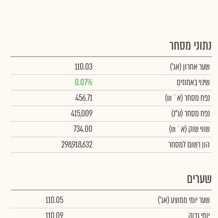
נתוני מסחר
שער אחרון
(אג')
110.03
שינוי באחוזים
0.07%
נפח מסחר
(א` ₪)
456.71
נפח מסחר
(ע"נ)
415,009
שווי שוק
(א` ₪)
734.00
הון רשום למסחר
298,918,632
שערים
שער יומי ממוצע
(אג')
110.05
יומי גבוה
110.09