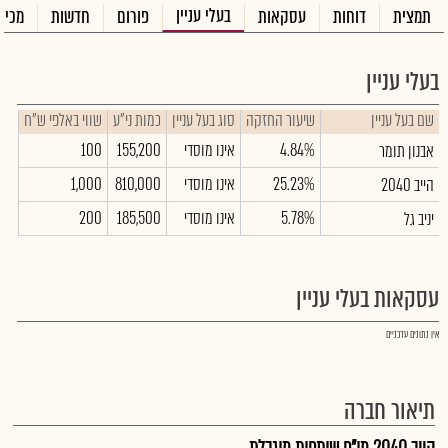
בעלי עניין
תמצית
דוחות
עסקאות
פורום
חדשות
מכיר
בעלי עניין
שם בעל עניין
שיעור החזקה
סוג בעל עניין
כמות ני"ע
שווי באלפי ש"ח
4.84%
אינו מוסדי
155,200
100
אבנון תומר
25.23%
אינו מוסדי
810,000
1,000
הייב 2040
5.78%
אינו מוסדי
185,500
200
יניב גל
עסקאות בעלי עניין
אין נתונים עדכניים
תיאור חברה