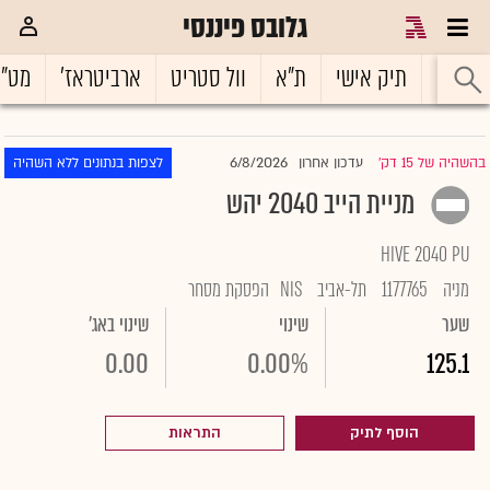
גלובס פיננסי
ראשי
תיק אישי
ת"א
וול סטריט
ארביטראז'
מט"
6/8/2026
בהשהיה של 15 דק'
עדכון אחרון
לצפות בנתונים ללא השהיה
|
מניית הייב 2040 יהש
HIVE 2040 PU
מניה
1177765
תל-אביב
NIS
הפסקת מסחר
שער
שינוי
שינוי באג'
0.00
0.00%
125.1
הוסף לתיק
התראות