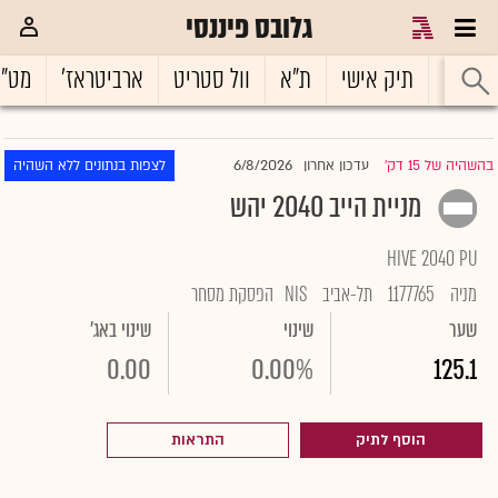
גלובס פיננסי
ראשי
תיק אישי
ת"א
וול סטריט
ארביטראז'
מט"
6/8/2026
בהשהיה של 15 דק'
עדכון אחרון
לצפות בנתונים ללא השהיה
|
מניית הייב 2040 יהש
HIVE 2040 PU
מניה
1177765
תל-אביב
NIS
הפסקת מסחר
שער
שינוי
שינוי באג'
0.00
0.00%
125.1
הוסף לתיק
התראות