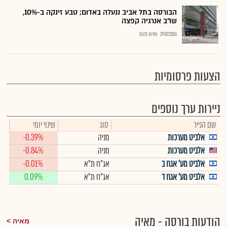
הבורסה בתל אביב ננעלה באדום; טבע זינקה ב-10%,
שו"ב אנרגיה קפצה
29.07.2026
שירות גלובס
הצעות פרסומיות
ניירות ערך נוספים
שם הנייר
סוג
שינוי יומי
אלביט מערכות
מניה
-0.39%
אלביט מערכות
מניה
-0.84%
אלביט מע' אגח ב
אג"ח ת"א
-0.01%
אלביט מע' אגח ד
אג"ח ת"א
0.09%
הודעות בורסה - מאיה
מאיה