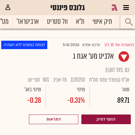
גלובס פיננסי
ראשי
תיק אישי
ת"א
וול סטריט
ארביטראז'
מט"
5/8/2026
בהשהיה של 15 דק'
עדכון אחרון
לצפות בנתונים ללא השהיה
|
אלביט מע' אגח ג
ELBIT SYS. B3
אג"ח קונצרני צמוד מט"ח
1178250
תל-אביב
NIS
סוף יום
שער
שינוי
שינוי באג'
-0.28
-0.31%
89.71
הוסף לתיק
התראות