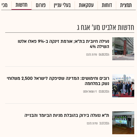
חדשות
תמצית
דוחות
עסקאות
בעלי עניין
פורום
מכיר
חדשות אלביט מע' אגח ג
נעילה חיובית בת"א; אורמת זינקה ב-9% פאלו אלטו
השילה 4%
06.08.2026
שירות גלובס
רובים וחימושים: המדינה שסיפקה לישראל 2,500 משלוחי
נשק במלחמה
03.08.2026
דין שמואל אלמס
ת"א ננעלה בירוק בהובלת מניות הביומד והבנייה
31.07.2026
שירות גלובס