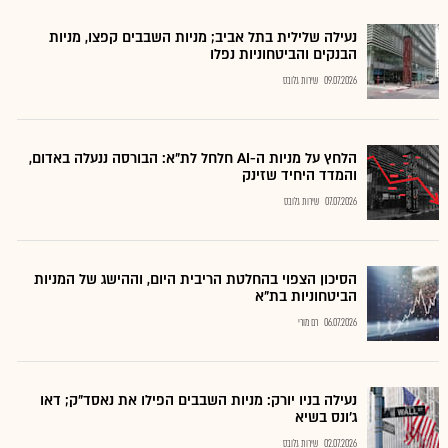
נעילה שלילית בתל אביב; מניות השבבים קפצו, מניות
הבנקים והביטחוניות נפלו
09.07.2026
שירות גלובס
הלחץ על מניות ה-AI חלחל לת"א: הבורסה ננעלה באדום,
והמדד היחיד שזינק
07.07.2026
שירות גלובס
הסיכון הצפוי בהחלטת הריבית היום, וההישג של המניות
הביטחוניות בת"א
06.07.2026
רם מורי
נעילה בניו יורק: מניות השבבים הפילו את נאסד"ק; דאו
ג'ונס בשיא
02.07.2026
שירות גלובס