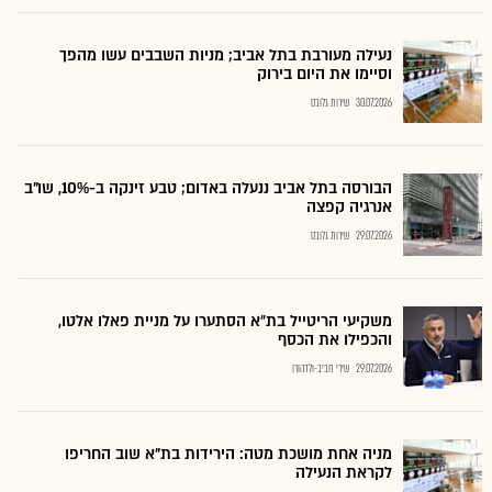
נעילה מעורבת בתל אביב; מניות השבבים עשו מהפך
וסיימו את היום בירוק
30.07.2026
שירות גלובס
הבורסה בתל אביב ננעלה באדום; טבע זינקה ב-10%, שו"ב
אנרגיה קפצה
29.07.2026
שירות גלובס
משקיעי הריטייל בת״א הסתערו על מניית פאלו אלטו,
והכפילו את הכסף
29.07.2026
שירי חביב-ולדהורן
מניה אחת מושכת מטה: הירידות בת"א שוב החריפו
לקראת הנעילה