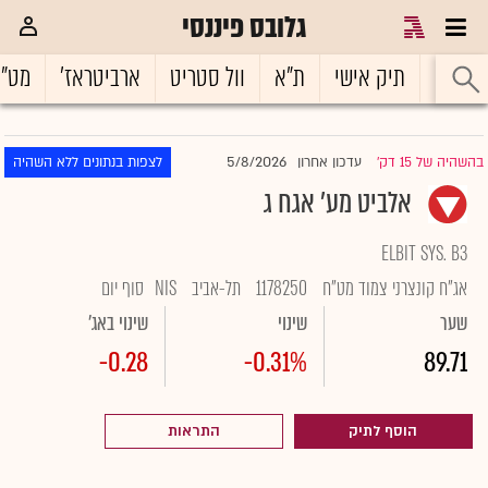
גלובס פיננסי
ראשי
תיק אישי
ת"א
וול סטריט
ארביטראז'
מט"
5/8/2026
בהשהיה של 15 דק'
עדכון אחרון
לצפות בנתונים ללא השהיה
|
אלביט מע' אגח ג
ELBIT SYS. B3
אג"ח קונצרני צמוד מט"ח
1178250
תל-אביב
NIS
סוף יום
שער
שינוי
שינוי באג'
-0.28
-0.31%
89.71
הוסף לתיק
התראות