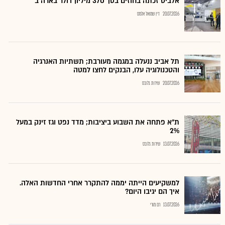
אלביט זכתה בחוזים בסך 370 מיליון דולר בארה"ב
20.07.2026
דין שמואל אלמס
תל אביב ננעלה במגמה מעורבת; תשתיות האנרגיה
והטכנולוגיה עלו, הבנקים לחצו למטה
20.07.2026
שירות גלובס
ת"א פתחה את השבוע ביציבות; מדד נפט וגז זינק במעל
2%
13.07.2026
שירות גלובס
למשקיעים הייתה יממה להתקרר אחרי החדשות האלה.
איך הם יגיבו היום?
13.07.2026
רם מורי