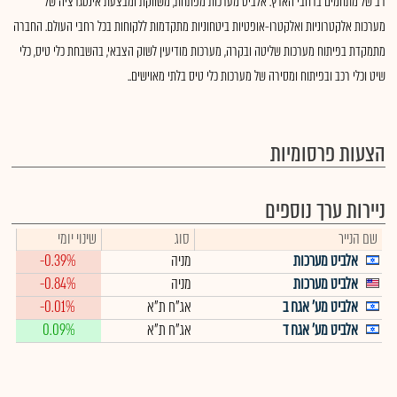
רב של מתחמים ברחבי הארץ. אלביט מערכות מפתחת, משווקת ומבצעת אינטגרציה של
מערכות אלקטרוניות ואלקטרו-אופטיות ביטחוניות מתקדמות ללקוחות בכל רחבי העולם. החברה
מתמקדת בפיתוח מערכות שליטה ובקרה, מערכות מודיעין לשוק הצבאי, בהשבחת כלי טיס, כלי
שיט וכלי רכב ובפיתוח ומסירה של מערכות כלי טיס בלתי מאוישים..
הצעות פרסומיות
ניירות ערך נוספים
שם הנייר
סוג
שינוי יומי
אלביט מערכות
מניה
-0.39%
אלביט מערכות
מניה
-0.84%
אלביט מע' אגח ב
אג"ח ת"א
-0.01%
אלביט מע' אגח ד
אג"ח ת"א
0.09%